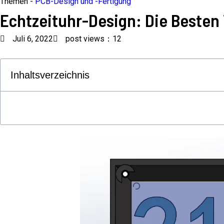
Themen -
PCB-Design und -Fertigung
Echtzeituhr-Design: Die Beste
Juli 6, 2022
post views：12
Inhaltsverzeichnis