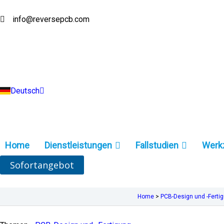
Zum
Inhalt
info@reversepcb.com
English
springen
Español
Français
Русский
Português
Italiano
Türkçe
Deutsch
Indonesia
Home
Dienstleistungen
Fallstudien
Werk
Sofortangebot
Home
>
PCB-Design und -Ferti