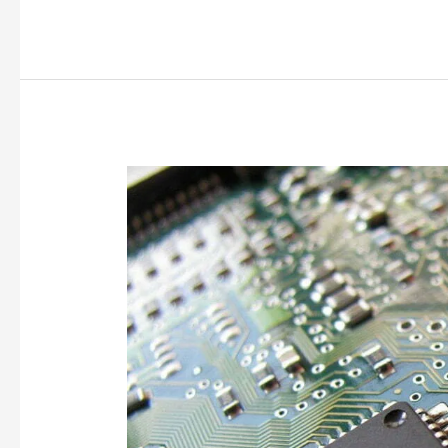
Halbleiter-
Reverse
Engineering:
Ein
einfacher
Leitfaden