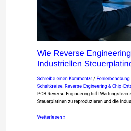
Wie Reverse Engineerin
Industriellen Steuerplati
Schreibe einen Kommentar
/
Fehlerbehebung u
Schaltkreise
,
Reverse Engineering & Chip-Ent
PCB Reverse Engineering hilft Wartungsteams,
Steuerplatinen zu reproduzieren und die Indus
Weiterlesen »