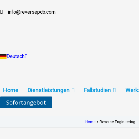
Zum
Inhalt
info@reversepcb.com
English
springen
Español
Français
Русский
Português
Italiano
Türkçe
Deutsch
Indonesia
Home
Dienstleistungen
Fallstudien
Werk
Sofortangebot
Home
>
Reverse Engineering