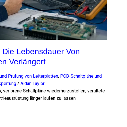
g Die Lebensdauer Von
nen Verlängert
nd Prüfung von Leiterplatten
,
PCB-Schaltpläne und
sperrung
/
Aidan Taylor
 verlorene Schaltpläne wiederherzustellen, veraltete
trieausrüstung länger laufen zu lassen.