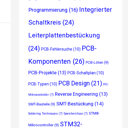
Integrierter
Programmierung
(16)
Schaltkreis
(24)
Leiterplattenbestückung
PCB-
(24)
PCB-Fehlersuche
(10)
Komponenten
(26)
PCB-Löten
(9)
PCB-Projekte
(13)
PCB-Schaltplan
(10)
PCB Design
(21)
PCB-Typen
(10)
PIC-
Reverse Engineering
(13)
Mikrocontroller
(7)
SMT-Bestückung
(14)
SMT-Bauteile
(9)
STM8-
Soldering Techniques
(7)
Speicherchips
(7)
STM32-
Mikrocontroller
(9)