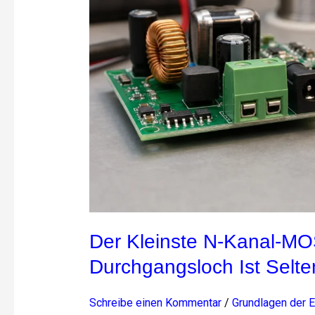
Durchgangsloch
ist
selten
die
sicherste
Wahl
Der Kleinste N-Kanal-M
Durchgangsloch Ist Selte
Schreibe einen Kommentar
/
Grundlagen der E