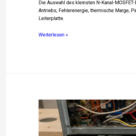
Die Auswahl des kleinsten N-Kanal-MOSFET-
Antriebs, Fehlerenergie, thermische Marge, Pi
Leiterplatte.
Weiterlesen »
Wie
funktionieren
Ofenplatinen
und
warum