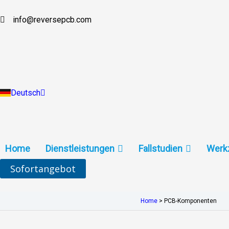
Zum
Inhalt
info@reversepcb.com
English
springen
Español
Français
Русский
Português
Italiano
Türkçe
Deutsch
Indonesia
Home
Dienstleistungen
Fallstudien
Werk
Sofortangebot
Home
>
PCB-Komponenten