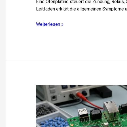
Eine Ofenplatine steuert die Zündung, Relais
Leitfaden erklärt die allgemeinen Symptome u
Weiterlesen »
Was
ist
tatsächlich
auf
einer
bestückten