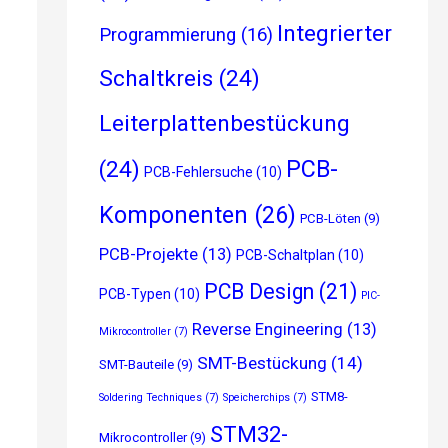
Integrierter
Programmierung
(16)
Schaltkreis
(24)
Leiterplattenbestückung
PCB-
(24)
PCB-Fehlersuche
(10)
Komponenten
(26)
PCB-Löten
(9)
PCB-Projekte
(13)
PCB-Schaltplan
(10)
PCB Design
(21)
PCB-Typen
(10)
PIC-
Reverse Engineering
(13)
Mikrocontroller
(7)
SMT-Bestückung
(14)
SMT-Bauteile
(9)
STM8-
Soldering Techniques
(7)
Speicherchips
(7)
STM32-
Mikrocontroller
(9)