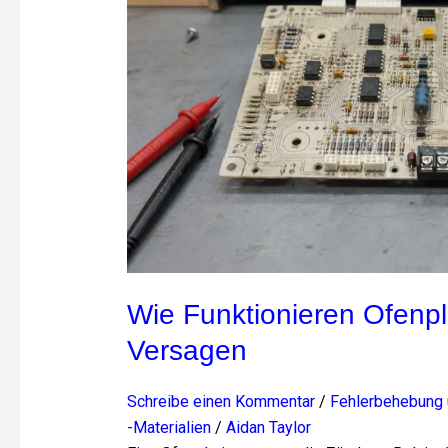
sie
versagen
Wie Funktionieren Ofenp
Versagen
Schreibe einen Kommentar
/
Fehlerbehebung u
-Materialien
/
Aidan Taylor