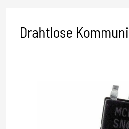
Drahtlose Kommuni
MCP2551
Schnittstellen-
integrierte
Schaltkreise
(ICs)
CAN-