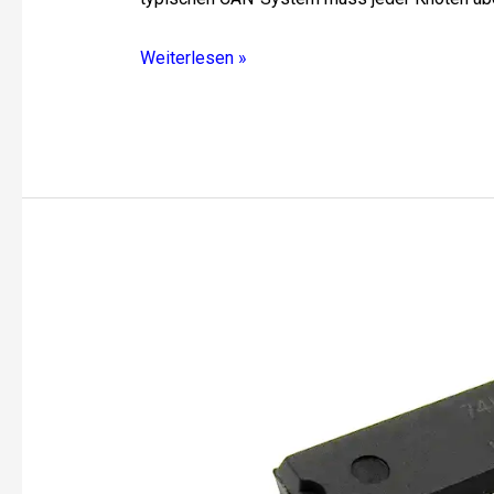
Weiterlesen »
74HC245
Oktal-
Bus-
Transceiver