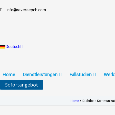
Zum
Inhalt
info@reversepcb.com
English
springen
Español
Français
Русский
Português
Italiano
Türkçe
Deutsch
Indonesia
Home
Dienstleistungen
Fallstudien
Werk
Sofortangebot
Home
>
Drahtlose Kommunikat