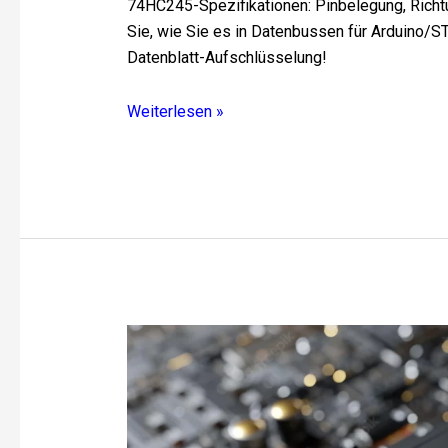
74HC245-Spezifikationen: Pinbelegung, Rich
Sie, wie Sie es in Datenbussen für Arduino
Datenblatt-Aufschlüsselung!
Weiterlesen »
5G-
Leiterplattenfertigung:
Die
nächste
Generation