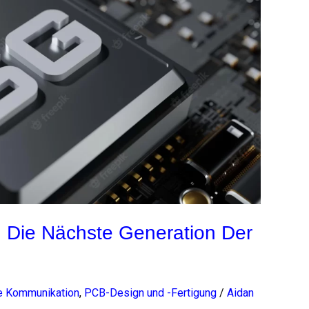
g: Die Nächste Generation Der
se Kommunikation
,
PCB-Design und -Fertigung
/
Aidan