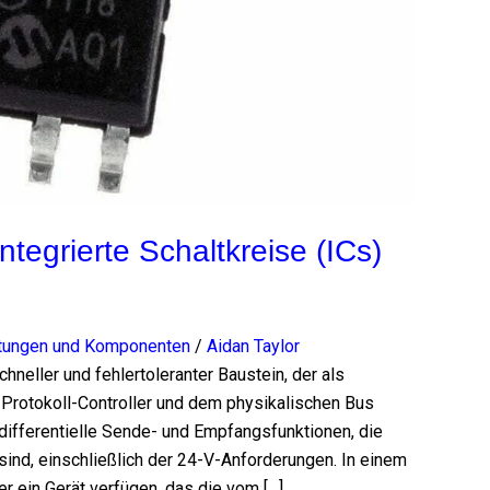
tegrierte Schaltkreise (ICs)
altungen und Komponenten
/
Aidan Taylor
eller und fehlertoleranter Baustein, der als
rotokoll-Controller und dem physikalischen Bus
 differentielle Sende- und Empfangsfunktionen, die
ind, einschließlich der 24-V-Anforderungen. In einem
 ein Gerät verfügen, das die vom […]