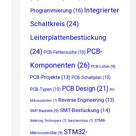
Integrierter
Programmierung
(16)
Schaltkreis
(24)
Leiterplattenbestückung
PCB-
(24)
PCB-Fehlersuche
(10)
Komponenten
(26)
PCB-Löten
(9)
PCB-Projekte
(13)
PCB-Schaltplan
(10)
PCB Design
(21)
PCB-Typen
(10)
PIC-
Reverse Engineering
(13)
Mikrocontroller
(7)
SMT-Bestückung
(14)
SMT-Bauteile
(9)
STM8-
Soldering Techniques
(7)
Speicherchips
(7)
STM32-
Mikrocontroller
(9)