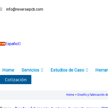
Ir
al
info@reversepcb.com
English
contenido
Deutsch
Français
Русский
Português
Italiano
Türkçe
Español
Indonesia
Home
Servicios
Estudios de Caso
Herra
Cotización
Home
>
Diseño y fabricación d