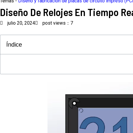
Temas -
Diseño y fabricación de placas de circuito impreso (PC
Diseño De Relojes En Tiempo Rea
julio 20, 2024
post views：7
Índice