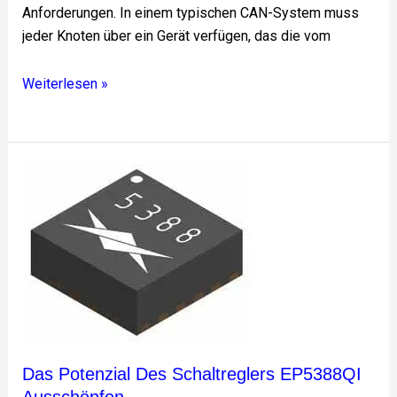
Anforderungen. In einem typischen CAN-System muss
jeder Knoten über ein Gerät verfügen, das die vom
Weiterlesen »
Das
Potenzial
des
Schaltreglers
EP5388QI
ausschöpfen
Das Potenzial Des Schaltreglers EP5388QI
Ausschöpfen