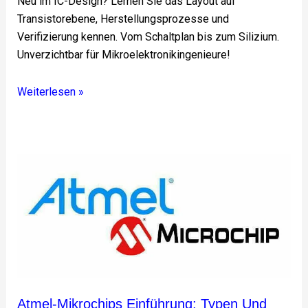
Neu im IC-Design? Lernen Sie das Layout auf
Transistorebene, Herstellungsprozesse und
Verifizierung kennen. Vom Schaltplan bis zum Silizium.
Unverzichtbar für Mikroelektronikingenieure!
Weiterlesen »
Atmel-
Mikrochips
Einführung:
Typen
und
Verwendungszwecke
Atmel-Mikrochips Einführung: Typen Und