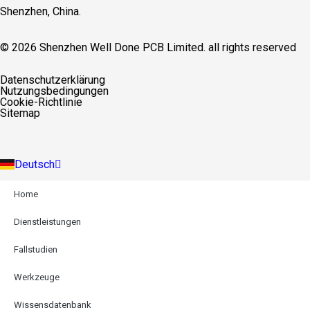
Shenzhen, China.
© 2026 Shenzhen Well Done PCB Limited. all rights reserved
English
Datenschutzerklärung
Español
Nutzungsbedingungen
Français
Cookie-Richtlinie
Русский
Sitemap
Português
Italiano
Türkçe
Deutsch
Indonesia
Home
Dienstleistungen
Fallstudien
Werkzeuge
Wissensdatenbank