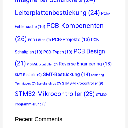
Leiterplattenbestückung
(24)
PCB-
PCB-Komponenten
Fehlersuche
(10)
(26)
PCB-Projekte
(13)
PCB-
PCB-Löten
(9)
PCB Design
Schaltplan
(10)
PCB-Typen
(10)
(21)
Reverse Engineering
(13)
PIC-Mikrocontroller
(7)
SMT-Bestückung
(14)
SMT-Bauteile
(9)
Soldering
STM8-Mikrocontroller
(9)
Techniques
(7)
Speicherchips
(7)
STM32-Mikrocontroller
(23)
STM32-
Programmierung
(8)
Recent Comments