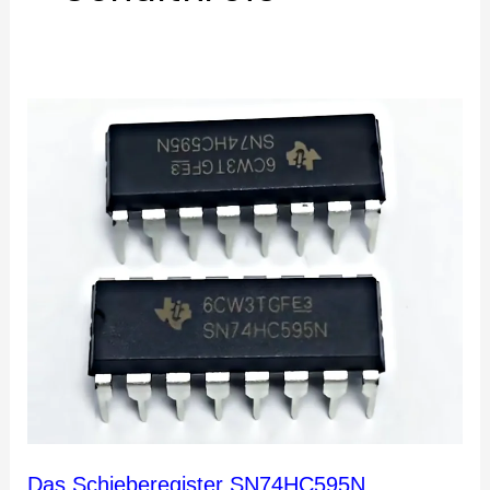
Das
Schieberegister
SN74HC595N
verstehen
Das Schieberegister SN74HC595N