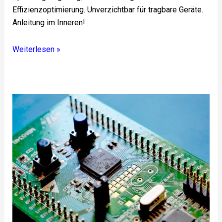
Effizienzoptimierung. Unverzichtbar für tragbare Geräte.
Anleitung im Inneren!
Weiterlesen »
Programmierung
von
STM32-
Mikrocontrollern:
Eine
Schritt-
für-
Schritt-
Anleitung