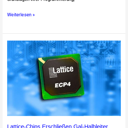
Weiterlesen »
Lattice-
Chips
erschließen
Gal-
Halbleiter
Lattice-Chips Erschließen Gal-Halbleiter