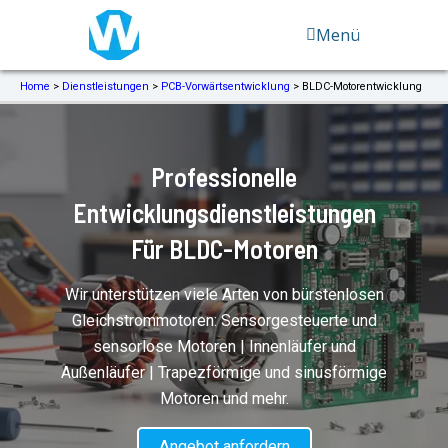
Zum
Menü
Inhalt
springen
Home
>
Dienstleistungen
>
PCB-Vorwärtsentwicklung
>
BLDC-Motorentwicklung
Professionelle
Entwicklungsdienstleistungen
Für BLDC-Motoren
Wir unterstützen viele Arten von bürstenlosen
Gleichstrommotoren: Sensorgesteuerte und
sensorlose Motoren | Innenläufer und
Außenläufer | Trapezförmige und sinusförmige
Motoren und mehr.
Angebot anfordern