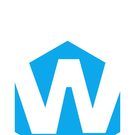
Facebook-
Twitter
Linkedin
Youtube
Instagra
f