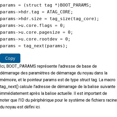
params 
=
(
struct tag 
*
)
BOOT_PARAMS
;
params
-
>
hdr
.
tag 
=
ATAG_CORE
;
params
-
>
hdr
.
size 
=
tag_size
(
tag_core
)
;
params
-
>
u
.
core
.
flags 
=
0
;
params
-
>
u
.
core
.
pagesize 
=
0
;
params
-
>
u
.
core
.
rootdev 
=
0
;
params 
=
tag_next
(
params
)
;
Copy
Ici, BOOT_PARAMS représente l'adresse de base de
démarrage des paramètres de démarrage du noyau dans la
mémoire, et le pointeur params est de type struct tag. La macro
tag_next() calcule l'adresse de démarrage de la balise suivante
immédiatement après la balise actuelle. Il est important de
noter que l'ID du périphérique pour le système de fichiers racine
du noyau est défini ici.