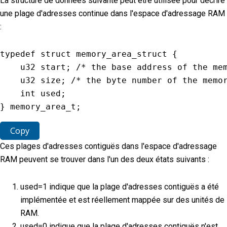
La structure de données suivante peut être utilisée pour décrire
une plage d'adresses continue dans l'espace d'adressage RAM
:
typedef struct memory_area_struct 
{
    u32 start
;
/* the base address of the me
    u32 size
;
/* the byte number of the memo
    int used
;
}
 memory_area_t
;
Copy
Ces plages d'adresses contiguës dans l'espace d'adressage
RAM peuvent se trouver dans l'un des deux états suivants :
used=1 indique que la plage d'adresses contiguës a été
implémentée et est réellement mappée sur des unités de
RAM.
used=0 indique que la plage d'adresses contiguës n'est