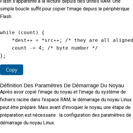
Flash s'apparente à la lecture depuis des unités RAM. Une
simple boucle suffit pour copier l'image depuis le périphérique
Flash :
while
(
count
)
{
*
dest
++
=
*
src
++
;
/* they are all aligne
    count 
-=
4
;
/* byte number */
}
;
Copy
Définition Des Paramètres De Démarrage Du Noyau
Après avoir copié l'image du noyau et l'image du système de
fichiers racine dans l'espace RAM, le démarrage du noyau Linux
peut être préparé. Mais avant d'invoquer le noyau, une étape de
préparation est nécessaire : la configuration des paramètres de
démarrage du noyau Linux.