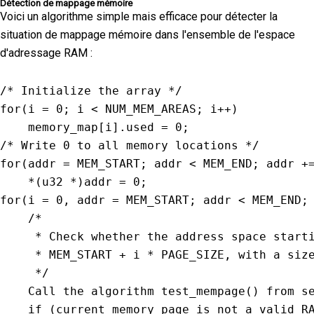
Détection de mappage mémoire
Voici un algorithme simple mais efficace pour détecter la
situation de mappage mémoire dans l'ensemble de l'espace
d'adressage RAM :
/* Initialize the array */
for
(
i 
=
0
;
 i 
<
NUM_MEM_AREAS
;
 i
++
)
    memory_map
[
i
]
.
used 
=
0
;
/* Write 0 to all memory locations */
for
(
addr 
=
MEM_START
;
 addr 
<
MEM_END
;
 addr 
+
*
(
u32 
*
)
addr 
=
0
;
for
(
i 
=
0
,
 addr 
=
MEM_START
;
 addr 
<
MEM_END
;
/*

     * Check whether the address space starti
     * MEM_START + i * PAGE_SIZE, with a size
     */
    Call the algorithm 
test_mempage
(
)
from
 s
if
(
current memory page is not a valid 
R