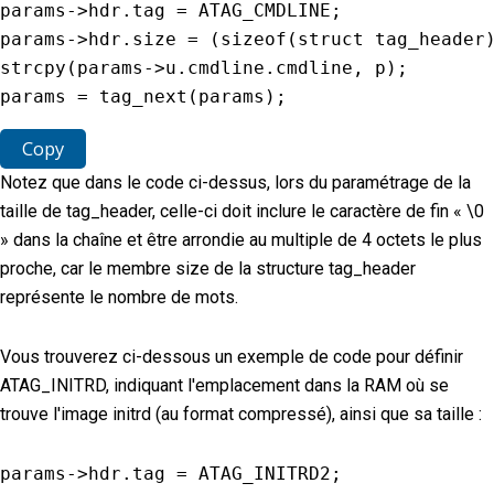
params
-
>
hdr
.
tag 
=
ATAG_CMDLINE
;
params
-
>
hdr
.
size 
=
(
sizeof
(
struct tag_header
strcpy
(
params
-
>
u
.
cmdline
.
cmdline
,
 p
)
;
params 
=
tag_next
(
params
)
;
Copy
Notez que dans le code ci-dessus, lors du paramétrage de la
taille de tag_header, celle-ci doit inclure le caractère de fin « \0
» dans la chaîne et être arrondie au multiple de 4 octets le plus
proche, car le membre size de la structure tag_header
représente le nombre de mots.
Vous trouverez ci-dessous un exemple de code pour définir
ATAG_INITRD, indiquant l'emplacement dans la RAM où se
trouve l'image initrd (au format compressé), ainsi que sa taille :
params
-
>
hdr
.
tag 
=
ATAG_INITRD2
;