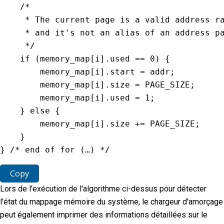
/*

     * The current page is a valid address ra
     * and it's not an alias of an address pa
     */
if
(
memory_map
[
i
]
.
used 
==
0
)
{
        memory_map
[
i
]
.
start 
=
 addr
;
        memory_map
[
i
]
.
size 
=
PAGE_SIZE
;
        memory_map
[
i
]
.
used 
=
1
;
}
else
{
        memory_map
[
i
]
.
size 
+=
PAGE_SIZE
;
}
}
/* end of for (…) */
Copy
Lors de l'exécution de l'algorithme ci-dessus pour détecter
l'état du mappage mémoire du système, le chargeur d'amorçage
peut également imprimer des informations détaillées sur le