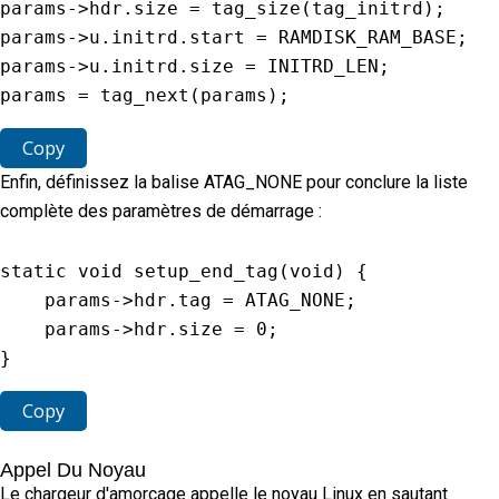
params
-
>
hdr
.
size 
=
tag_size
(
tag_initrd
)
;
params
-
>
u
.
initrd
.
start 
=
RAMDISK_RAM_BASE
;
params
-
>
u
.
initrd
.
size 
=
INITRD_LEN
;
params 
=
tag_next
(
params
)
;
Copy
Enfin, définissez la balise ATAG_NONE pour conclure la liste
complète des paramètres de démarrage :
static
void
setup_end_tag
(
void
)
{
    params
-
>
hdr
.
tag 
=
ATAG_NONE
;
    params
-
>
hdr
.
size 
=
0
;
}
Copy
Appel Du Noyau
Le chargeur d'amorçage appelle le noyau Linux en sautant