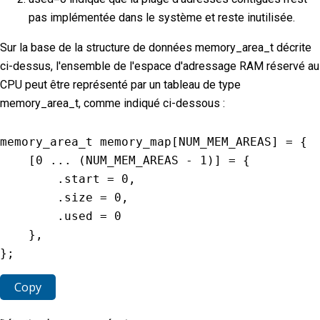
pas implémentée dans le système et reste inutilisée.
Sur la base de la structure de données memory_area_t décrite
ci-dessus, l'ensemble de l'espace d'adressage RAM réservé au
CPU peut être représenté par un tableau de type
memory_area_t, comme indiqué ci-dessous :
memory_area_t memory_map
[
NUM_MEM_AREAS
]
=
{
[
0
...
(
NUM_MEM_AREAS
-
1
)
]
=
{
.
start 
=
0
,
.
size 
=
0
,
.
used 
=
0
}
,
}
;
Copy