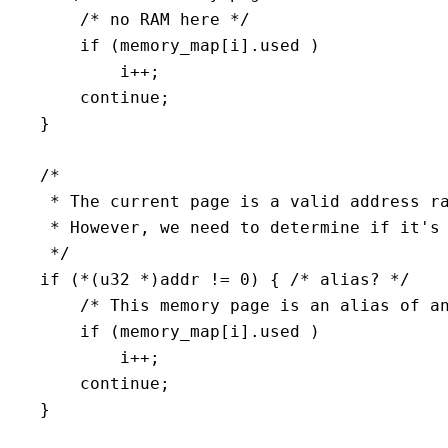
/* no RAM here */
if
(
memory_map
[
i
]
.
used 
)
            i
++
;
continue
;
}
/*

     * The current page is a valid address ra
     * However, we need to determine if it's 
     */
if
(
*
(
u32 
*
)
addr 
!=
0
)
{
/* alias? */
/* This memory page is an alias of a
if
(
memory_map
[
i
]
.
used 
)
            i
++
;
continue
;
}