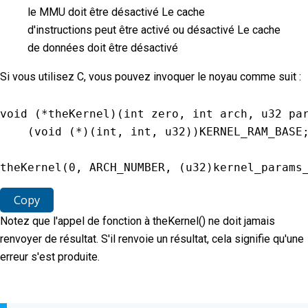
le MMU doit être désactivé Le cache
d'instructions peut être activé ou désactivé Le cache
de données doit être désactivé
Si vous utilisez C, vous pouvez invoquer le noyau comme suit :
void
(
*
theKernel
)
(
int zero
,
 int arch
,
 u32 pa
(
void
(
*
)
(
int
,
 int
,
 u32
)
)
KERNEL_RAM_BASE
theKernel
(
0
,
ARCH_NUMBER
,
(
u32
)
kernel_params
Copy
Notez que l'appel de fonction à theKernel() ne doit jamais
renvoyer de résultat. S'il renvoie un résultat, cela signifie qu'une
erreur s'est produite.