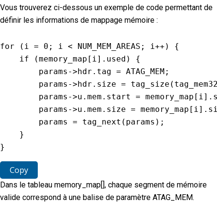
Vous trouverez ci-dessous un exemple de code permettant de
définir les informations de mappage mémoire :
for
(
i 
=
0
;
 i 
<
NUM_MEM_AREAS
;
 i
++
)
{
if
(
memory_map
[
i
]
.
used
)
{
        params
-
>
hdr
.
tag 
=
ATAG_MEM
;
        params
-
>
hdr
.
size 
=
tag_size
(
tag_mem3
        params
-
>
u
.
mem
.
start 
=
 memory_map
[
i
]
.
        params
-
>
u
.
mem
.
size 
=
 memory_map
[
i
]
.
s
        params 
=
tag_next
(
params
)
;
}
}
Copy
Dans le tableau memory_map[], chaque segment de mémoire
valide correspond à une balise de paramètre ATAG_MEM.