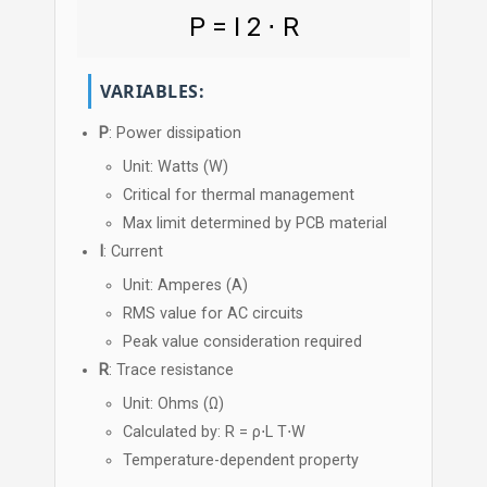
P
=
I
2
⋅
R
VARIABLES:
P
: Power dissipation
Unit: Watts (W)
Critical for thermal management
Max limit determined by PCB material
I
: Current
Unit: Amperes (A)
RMS value for AC circuits
Peak value consideration required
R
: Trace resistance
Unit: Ohms (Ω)
Calculated by:
R
=
ρ
⋅
L
T
⋅
W
Temperature-dependent property