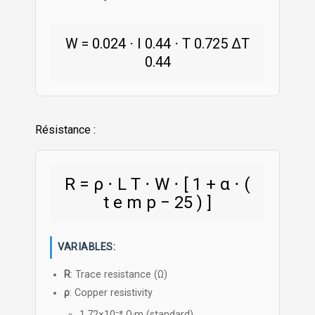
W
=
0.024
⋅
I
0.44
⋅
T
0.725
ΔT
0.44
Résistance :
R
=
ρ
⋅
L
T
⋅
W
⋅
[
1
+
α
⋅
(
t
e
m
p
−
25
)
]
VARIABLES:
R
: Trace resistance (Ω)
ρ
: Copper resistivity
1.72×10⁻⁸ Ω·m (standard)