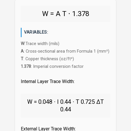
W
=
A
T
⋅
1.378
VARIABLES:
W
:Trace width (mils)
A
: Cross-sectional area from Formula 1 (mm²)
T
: Copper thickness (oz/ft²)
1.378
: Imperial conversion factor
Internal Layer Trace Width:
W
=
0.048
⋅
I
0.44
⋅
T
0.725
ΔT
0.44
External Layer Trace Width: