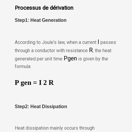
Processus de dérivation
Step1: Heat Generation
I
According to Joule's law, when a current
passes
R
through a conductor with resistance
, the heat
P
gen
generated per unit time
is given by the
formula:
P
gen
=
I
2
R
Step2: Heat Dissipation
Heat dissipation mainly occurs through