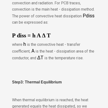
convection and radiation. For PCB traces,
convection is the main heat - dissipation method.
P
diss
The power of convective heat dissipation
can be expressed as:
P
diss
=
h
A
Δ
T
h
where
is the convective heat - transfer
A
coefficient,
is the heat - dissipation area of the
Δ
T
conductor, and
is the temperature rise.
Step3: Thermal Equilibrium
When thermal equilibrium is reached, the heat
generated equals the heat dissipated, so we