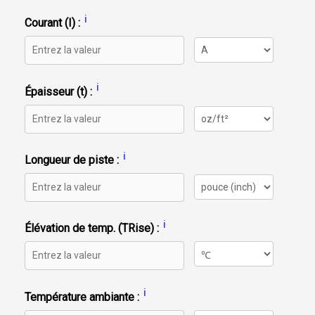
ℹ️
Courant (I) :
ℹ️
Épaisseur (t) :
ℹ️
Longueur de piste :
ℹ️
Élévation de temp. (TRise) :
ℹ️
Température ambiante :