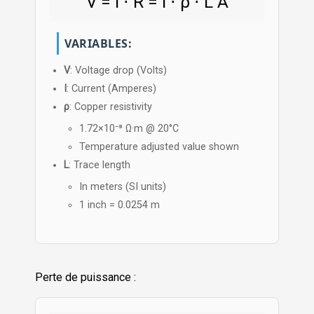
V
=
I
⋅
R
=
I
⋅
ρ
⋅
L
A
VARIABLES:
V
: Voltage drop (Volts)
I
: Current (Amperes)
ρ
: Copper resistivity
1.72×10⁻⁸ Ω·m @ 20°C
Temperature adjusted value shown
L
: Trace length
In meters (SI units)
1 inch = 0.0254 m
Perte de puissance :