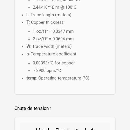
2.44×10⁻⁸ Ω·m @ 100°C
L
: Trace length (meters)
T
: Copper thickness
1 oz/ft² = 0.0347 mm
2 oz/ft² = 0.0694 mm
W
: Trace width (meters)
α
: Temperature coefficient
0.00393/°C for copper
≈ 3900 ppm/°C
temp
: Operating temperature (°C)
Chute de tension :