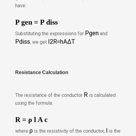
have:
P
gen
=
P
diss
P
gen
Substituting the expressions for
and
P
diss
I
2
R
=
h
A
Δ
T
, we get
.
Resistance Calculation
R
The resistance of the conductor
is calculated
using the formula:
R
=
ρ
l
A
c
ρ
l
where
is the resistivity of the conductor,
is the