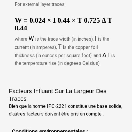
For external layer traces:
W
=
0.024
×
I
0.44
×
T
0.725
Δ
T
0.44
W
I
where
is the trace width (in inches),
is the
T
current (in amperes),
is the copper foil
Δ
T
thickness (in ounces per square foot), and
is
the temperature rise (in degrees Celsius).
Facteurs Influant Sur La Largeur Des
Traces
Bien que la norme IPC-2221 constitue une base solide,
d'autres facteurs doivent être pris en compte :
Conditions environnementales :