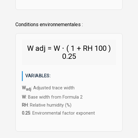
Conditions environnementales :
W
adj
=
W
⋅
(
1
+
RH
100
)
0.25
VARIABLES:
W
: Adjusted trace width
adj
W
: Base width from Formula 2
RH
: Relative humidity (%)
0.25
: Environmental factor exponent