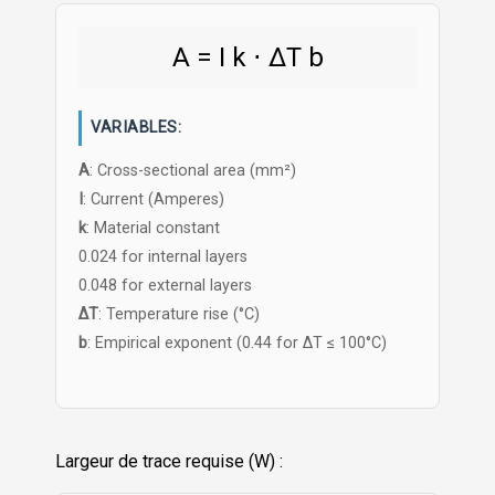
A
=
I
k
⋅
ΔT
b
VARIABLES:
A
: Cross-sectional area (mm²)
I
: Current (Amperes)
k
: Material constant
0.024 for internal layers
0.048 for external layers
ΔT
: Temperature rise (°C)
b
: Empirical exponent (0.44 for ΔT ≤ 100°C)
Largeur de trace requise (W) :