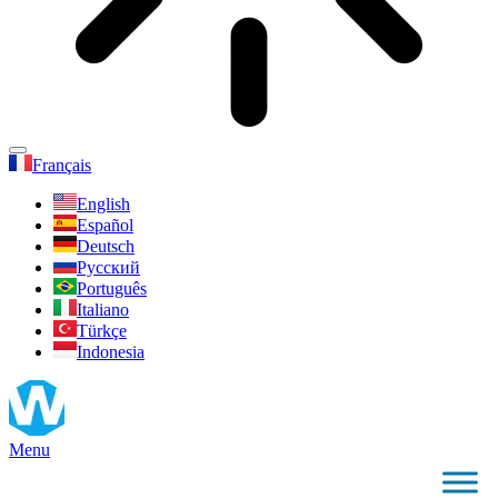
Français
English
Español
Deutsch
Русский
Português
Italiano
Türkçe
Indonesia
Menu