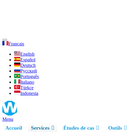
Français
English
Español
Deutsch
Русский
Português
Italiano
Türkçe
Indonesia
Menu
Accueil
Services
Études de cas
Outils