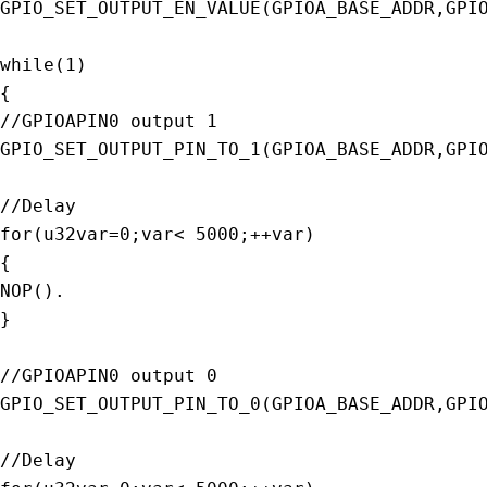
GPIO_SET_OUTPUT_EN_VALUE
(
GPIOA_BASE_ADDR
,
GPI
while
(
1
)
{
//GPIOAPIN0 output 1
GPIO_SET_OUTPUT_PIN_TO_1
(
GPIOA_BASE_ADDR
,
GPI
//Delay
for
(
u32var
=
0
;
var
<
5000
;
++
var
)
{
NOP
(
)
.
}
//GPIOAPIN0 output 0
GPIO_SET_OUTPUT_PIN_TO_0
(
GPIOA_BASE_ADDR
,
GPI
//Delay