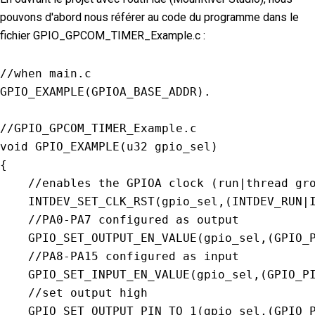
pouvons d'abord nous référer au code du programme dans le
fichier GPIO_GPCOM_TIMER_Example.c :
//when main.c
GPIO_EXAMPLE
(
GPIOA_BASE_ADDR
)
.
//GPIO_GPCOM_TIMER_Example.c
void
GPIO_EXAMPLE
(
u32 gpio_sel
)
{
//enables the GPIOA clock (run|thread gr
INTDEV_SET_CLK_RST
(
gpio_sel
,
(
INTDEV_RUN
|
//PA0-PA7 configured as output
GPIO_SET_OUTPUT_EN_VALUE
(
gpio_sel
,
(
GPIO_
//PA8-PA15 configured as input
GPIO_SET_INPUT_EN_VALUE
(
gpio_sel
,
(
GPIO_P
//set output high
GPIO_SET_OUTPUT_PIN_TO_1
(
gpio_sel
,
(
GPIO_