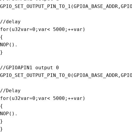
GPIO_SET_OUTPUT_PIN_TO_1
(
GPIOA_BASE_ADDR
,
GPI
//delay
for
(
u32var
=
0
;
var
<
5000
;
++
var
)
{
NOP
(
)
.
}
//GPIOAPIN1 output 0
GPIO_SET_OUTPUT_PIN_TO_0
(
GPIOA_BASE_ADDR
,
GPI
//Delay
for
(
u32var
=
0
;
var
<
5000
;
++
var
)
{
NOP
(
)
.
}
}