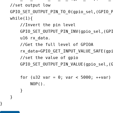
//set output low
GPIO_SET_OUTPUT_PIN_TO_0
(
gpio_sel
,
(
GPIO_
while
(
1
)
{
//Invert the pin level
GPIO_SET_OUTPUT_PIN_INV
(
gpio_sel
,
(
GP
        u16 rx_data
.
//Get the full level of GPIOA
        rx_data
=
GPIO_GET_INPUT_VALUE_SAFE
(
gp
//set the value of gpio
GPIO_SET_OUTPUT_PIN_VALUE
(
gpio_sel
,
(
for
(
u32 
var
=
0
;
var
<
5000
;
++
var
)
NOP
(
)
.
}
}
}