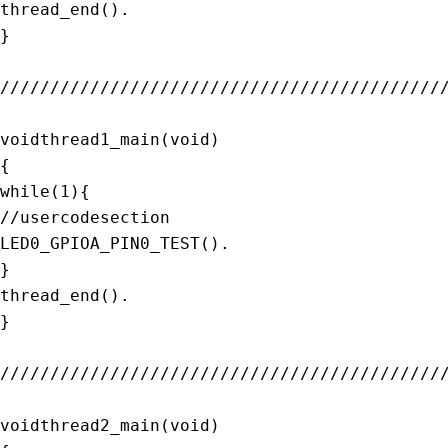
thread_end
(
)
.
}
////////////////////////////////////////////
voidthread1_main
(
void
)
{
while
(
1
)
{
//usercodesection
LED0_GPIOA_PIN0_TEST
(
)
.
}
thread_end
(
)
.
}
////////////////////////////////////////////
voidthread2_main
(
void
)