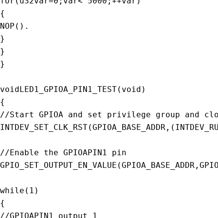
for
(
u32var
=
0
;
var
<
5000
;
++
var
)
{
NOP
(
)
.
}
}
}
voidLED1_GPIOA_PIN1_TEST
(
void
)
{
//Start GPIOA and set privilege group and cl
INTDEV_SET_CLK_RST
(
GPIOA_BASE_ADDR
,
(
INTDEV_R
//Enable the GPIOAPIN1 pin
GPIO_SET_OUTPUT_EN_VALUE
(
GPIOA_BASE_ADDR
,
GPI
while
(
1
)
{
//GPIOAPIN1 output 1