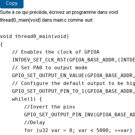
Copy
Suite à ce qui précède, écrivez un programme dans void
thread0_main(void) dans main.c comme suit :
void
thread0_main
(
void
)
{
// Enables the clock of GPIOA
INTDEV_SET_CLK_RST
(
GPIOA_BASE_ADDR
,
(
INTD
// Set PA0 to output mode
GPIO_SET_OUTPUT_EN_VALUE
(
GPIOA_BASE_ADDR
// Configure the default output to be hi
GPIO_SET_OUTPUT_PIN_TO_1
(
GPIOA_BASE_ADDR
while
(
1
)
{
//Invert the pins
GPIO_SET_OUTPUT_PIN_INV
(
GPIOA_BASE_A
//Delay
for
(
u32 
var
=
0
;
var
<
5000
;
++
var
)