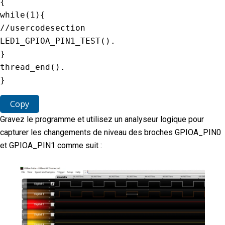
{
while
(
1
)
{
//usercodesection
LED1_GPIOA_PIN1_TEST
(
)
.
}
thread_end
(
)
.
}
Copy
Gravez le programme et utilisez un analyseur logique pour
capturer les changements de niveau des broches GPIOA_PIN0
et GPIOA_PIN1 comme suit :