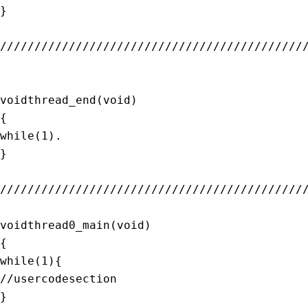
}
////////////////////////////////////////////
voidthread_end
(
void
)
{
while
(
1
)
.
}
////////////////////////////////////////////
voidthread0_main
(
void
)
{
while
(
1
)
{
//usercodesection
}