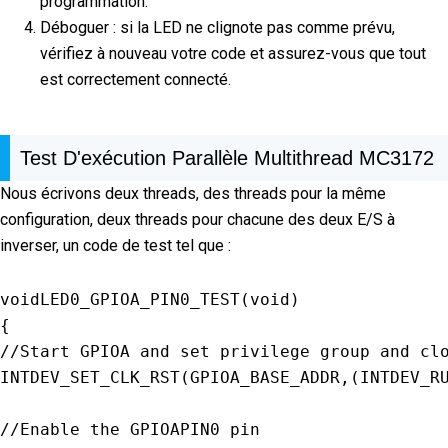
programmation.
Déboguer : si la LED ne clignote pas comme prévu,
vérifiez à nouveau votre code et assurez-vous que tout
est correctement connecté.
Test D'exécution Parallèle Multithread MC3172
Nous écrivons deux threads, des threads pour la même
configuration, deux threads pour chacune des deux E/S à
inverser, un code de test tel que :
voidLED0_GPIOA_PIN0_TEST
(
void
)
{
//Start GPIOA and set privilege group and cl
INTDEV_SET_CLK_RST
(
GPIOA_BASE_ADDR
,
(
INTDEV_R
//Enable the GPIOAPIN0 pin