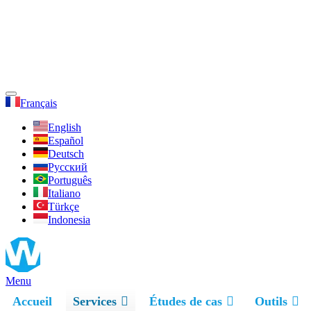
Français
English
Español
Deutsch
Русский
Português
Italiano
Türkçe
Indonesia
Menu
Accueil
Services
Études de cas
Outils