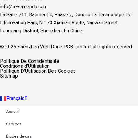
info@reversepcb.com
La Salle 711, Bâtiment 4, Phase 2, Dongjiu La Technologie De
L'Innovation Parc, N ° 73 Xialinan Route, Nanwan Street,
Longgang District, Shenzhen, En Chine.
© 2026 Shenzhen Well Done PCB Limited. all rights reserved
English
Politique De Confidentialité
Español
Conditions d'Utilisation
Deutsch
Politique D'Utilisation Des Cookies
Русский
Sitemap
Português
Italiano
Türkçe
Français
Indonesia
Accueil
Services
Études de cas