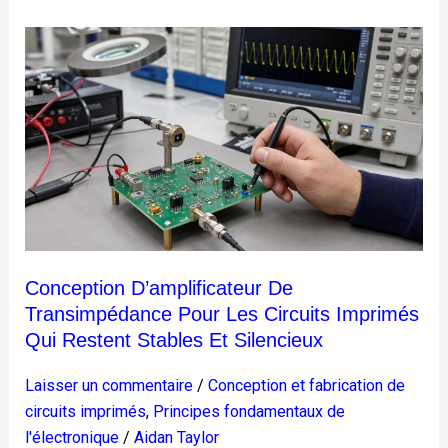
Conception
d’amplificateur
de
transimpédance
pour
les
circuits
imprimés
qui
restent
Conception D’amplificateur De
stables
Transimpédance Pour Les Circuits Imprimés
et
Qui Restent Stables Et Silencieux
silencieux
Laisser un commentaire
/
Conception et fabrication de
circuits imprimés
,
Principes fondamentaux de
l'électronique
/
Aidan Taylor