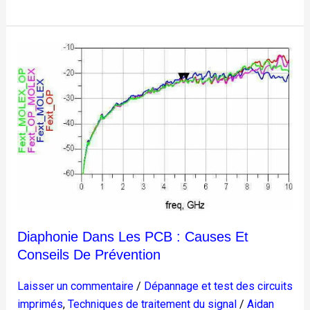
Diaphonie
dans
les
PCB
:
Causes
et
conseils
de
prévention
Diaphonie Dans Les PCB : Causes Et
Conseils De Prévention
Laisser un commentaire
/
Dépannage et test des circuits
imprimés
,
Techniques de traitement du signal
/
Aidan