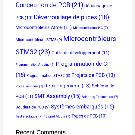
Conception de PCB
(21)
Dépannage de
Déverrouillage de puces
(18)
PCB
(10)
Microcontrôleurs Atmel
(11)
Microcontrôleurs PIC
(7)
Microcontrôleurs
Microcontrôleurs STM8
(9)
STM32
(23)
Outils de développement
(11)
Programmation de CI
Programmation Arduino
(7)
(16)
Projets de PCB
(13)
Programmation STM32
(8)
Rétro-ingénierie
(13)
Schéma de
Puces mémoire
(7)
SMT Assembly
(15)
PCB
(11)
Soldering Techniques
(7)
Systèmes embarqués
(15)
Soudure de PCB
(9)
Types de PCB
(10)
Test électrique
(7)
Tutoriel Altium
(7)
Recent Comments