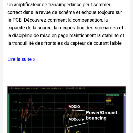
Un amplificateur de transimpédance peut sembler
correct dans la revue de schéma et échoue toujours sur
le PCB. Découvrez comment la compensation, la
capacité de la source, la récupération des surcharges et
la discipline de mise en page maintiennent la stabilité et
la tranquillité des frontales du capteur de courant faible.
Lire la suite »
LVDS
:
Guide
de
signalisation
différentielle