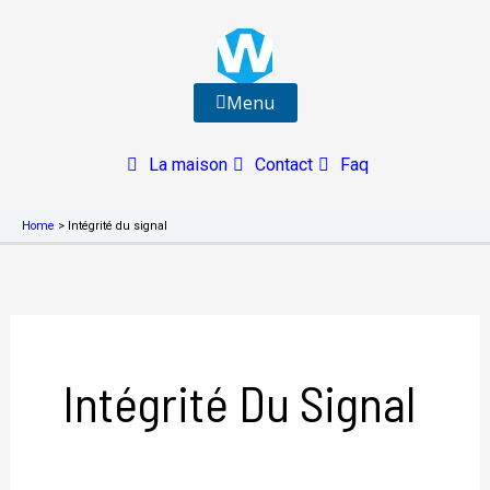
Aller
au
contenu
Menu
La maison
Contact
Faq
Home
>
Intégrité du signal
Intégrité Du Signal