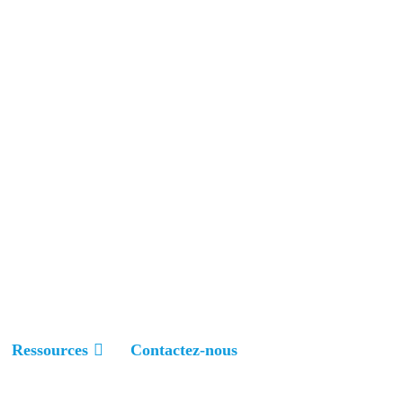
+86 157-9847-6858
Ressources
Contactez-nous