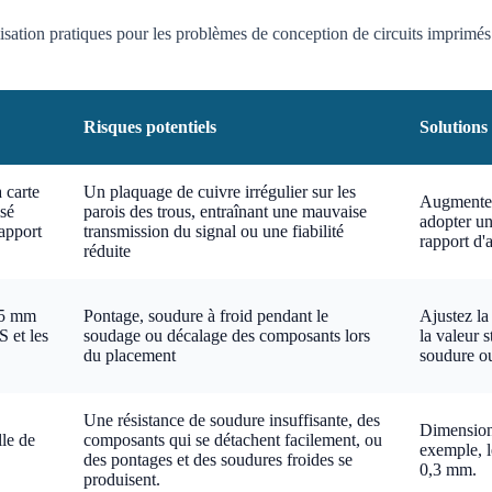
isation pratiques pour les problèmes de conception de circuits imprimés 
Risques potentiels
Solutions
 carte
Un plaquage de cuivre irrégulier sur les
Augmenter
isé
parois des trous, entraînant une mauvaise
adopter un
apport
transmission du signal ou une fiabilité
rapport d'a
réduite
15 mm
Pontage, soudure à froid pendant le
Ajustez la
 et les
soudage ou décalage des composants lors
la valeur s
du placement
soudure ou
Une résistance de soudure insuffisante, des
Dimensions
lle de
composants qui se détachent facilement, ou
exemple, l
des pontages et des soudures froides se
0,3 mm.
produisent.