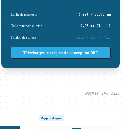
3 mil / 0,075 mm
Limite de processus
0,15 mm (laser)
Taille minimale du via :
ENIG / OSP / HASL
Finition de surface
Télécharger les règles de conception DRC
Normes IPC-2221
Rapport d'aspect