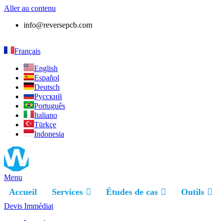
Aller au contenu
info@reversepcb.com
Français
English
Español
Deutsch
Русский
Português
Italiano
Türkçe
Indonesia
Menu
Accueil
Services
Études de cas
Outils
Devis Immédiat