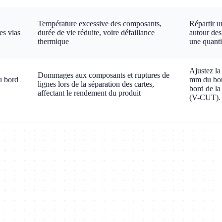
Température excessive des composants,
Répartir u
es vias
durée de vie réduite, voire défaillance
autour de
thermique
une quanti
Ajustez la
Dommages aux composants et ruptures de
u bord
mm du bord
lignes lors de la séparation des cartes,
bord de la
affectant le rendement du produit
(V-CUT).