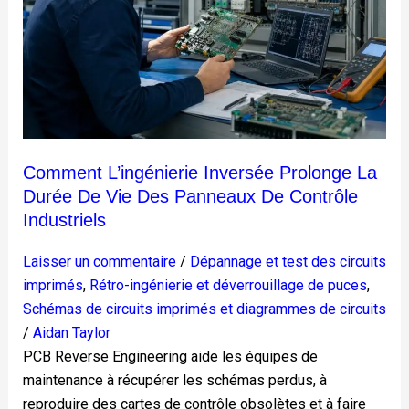
de
vie
des
panneaux
de
contrôle
industriels
Comment L’ingénierie Inversée Prolonge La
Durée De Vie Des Panneaux De Contrôle
Industriels
Laisser un commentaire
/
Dépannage et test des circuits
imprimés
,
Rétro-ingénierie et déverrouillage de puces
,
Schémas de circuits imprimés et diagrammes de circuits
/
Aidan Taylor
PCB Reverse Engineering aide les équipes de
maintenance à récupérer les schémas perdus, à
reproduire des cartes de contrôle obsolètes et à faire