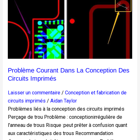
courant
dans
la
conception
des
circuits
imprimés
Problème Courant Dans La Conception Des
Circuits Imprimés
Laisser un commentaire
/
Conception et fabrication de
circuits imprimés
/
Aidan Taylor
Problèmes liés à la conception des circuits imprimés
Perçage de trou Problème : conceptionirrégulière de
l'anneau de trous Risque :peut prêter à confusion quant
aux caractéristiques des trous Recommandation