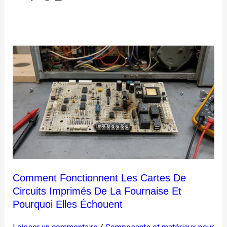
Comment
fonctionnent
les
cartes
de
circuits
imprimés
de
la
fournaise
Comment Fonctionnent Les Cartes De
et
Circuits Imprimés De La Fournaise Et
pourquoi
Pourquoi Elles Échouent
elles
échouent