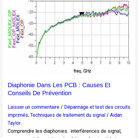
Diaphonie
dans
les
PCB
:
Causes
et
conseils
de
prévention
Diaphonie Dans Les PCB : Causes Et
Conseils De Prévention
Laisser un commentaire
/
Dépannage et test des circuits
imprimés
,
Techniques de traitement du signal
/
Aidan
Taylor
Comprendre les diaphonies : interférences de signal,