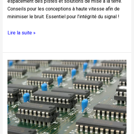
espacement des pistes et solutions de mise à la terre.
Conseils pour les conceptions à haute vitesse afin de
minimiser le bruit. Essentiel pour l’intégrité du signal !
Lire la suite »
8
problèmes
courants
liés
aux
circuits
imprimés
et
leurs
solutions