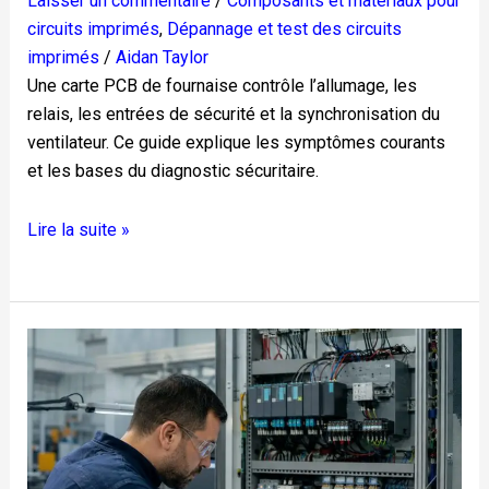
Laisser un commentaire
/
Composants et matériaux pour
circuits imprimés
,
Dépannage et test des circuits
imprimés
/
Aidan Taylor
Une carte PCB de fournaise contrôle l’allumage, les
relais, les entrées de sécurité et la synchronisation du
ventilateur. Ce guide explique les symptômes courants
et les bases du diagnostic sécuritaire.
Lire la suite »
Comment
l’ingénierie
inversée
prolonge
la
durée