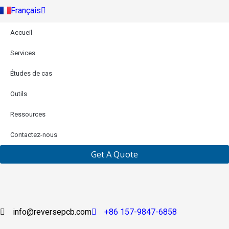
Türkçe
Français
Indonesia
Accueil
Services
Études de cas
Outils
Ressources
Contactez-nous
Get A Quote
info@reversepcb.com
+86 157-9847-6858