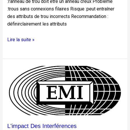
:l'anneau de trou doit être un anneau creux Problème
:trous sans connexions filaires Risque :peut entraîner
des attributs de trou incorrects Recommandation :
définirclairement les attributs
Lire la suite »
L'impact
des
interférences
électromagnétiques
(EMI)
sur
la
conception
L'impact Des Interférences
des