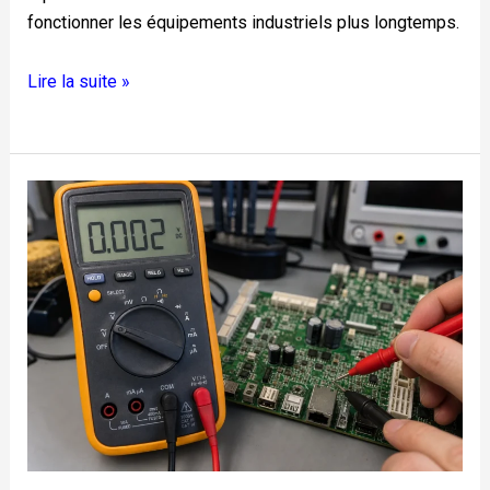
fonctionner les équipements industriels plus longtemps.
Lire la suite »
Ce
que
signifient
réellement
les
symboles
multimètres
lorsque
vous
dépannez
une