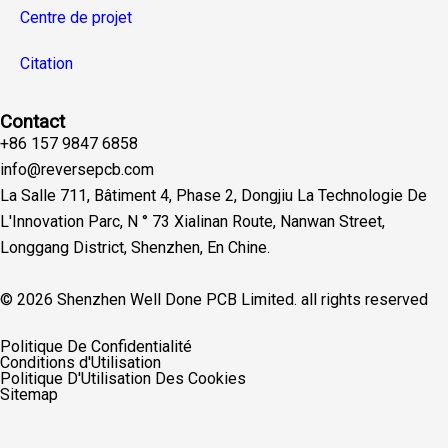
Centre de projet
Citation
Contact
+86 157 9847 6858
info@reversepcb.com
La Salle 711, Bâtiment 4, Phase 2, Dongjiu La Technologie De
L'Innovation Parc, N ° 73 Xialinan Route, Nanwan Street,
Longgang District, Shenzhen, En Chine.
© 2026 Shenzhen Well Done PCB Limited. all rights reserved
English
Politique De Confidentialité
Español
Conditions d'Utilisation
Deutsch
Politique D'Utilisation Des Cookies
Русский
Sitemap
Português
Italiano