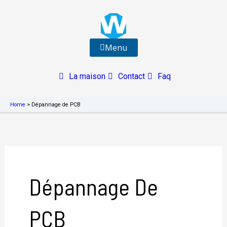
Aller
au
contenu
Menu
La maison
Contact
Faq
Home
>
Dépannage de PCB
Dépannage De
PCB