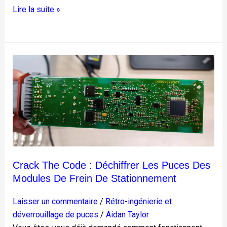
Lire la suite »
Crack
the
Code
:
déchiffrer
les
puces
des
Crack The Code : Déchiffrer Les Puces Des
modules
Modules De Frein De Stationnement
de
frein
Laisser un commentaire
/
Rétro-ingénierie et
de
déverrouillage de puces
/
Aidan Taylor
stationnement