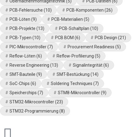
Oberflächenmontagetechnik
(5)
PCB-Dateien
(6)
PCB-Fehlersuche
(10)
PCB-Komponenten
(26)
PCB-Löten
(9)
PCB-Materialien
(5)
PCB-Projekte
(13)
PCB-Schaltplan
(10)
PCB-Typen
(10)
PCB BOM
(6)
PCB Design
(21)
PIC-Mikrocontroller
(7)
Procurement Readiness
(5)
Reflow-Löten
(6)
Reflow-Profilierung
(5)
Reverse Engineering
(13)
Signalintegrität
(6)
SMT-Bauteile
(9)
SMT-Bestückung
(14)
SoC-Chips
(6)
Soldering Techniques
(7)
Speicherchips
(7)
STM8-Mikrocontroller
(9)
STM32-Mikrocontroller
(23)
STM32-Programmierung
(8)