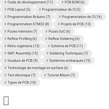
Outils de développement
(11)
PCB BOM
(6)
PCB Layout
(5)
Programmateur de CI
(5)
Programmation Arduino
(7)
Programmation de CI
(16)
Programmation STM32
(8)
Projets de PCB
(13)
Puces mémoire
(7)
Puces SoC
(6)
Reflow Profiling
(6)
Reflow Soldering
(6)
Rétro-ingénierie
(13)
Schéma de PCB
(11)
SMT Assembly
(15)
Soldering Techniques
(7)
Soudure de PCB
(9)
Systèmes embarqués
(15)
Technologie de montage en surface
(6)
Test électrique
(7)
Tutoriel Altium
(7)
Types de PCB
(10)