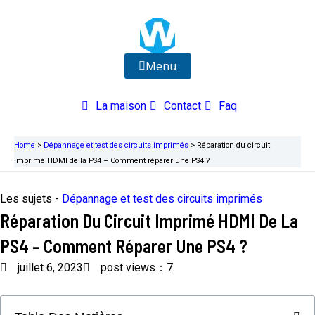
Aller
au
contenu
Menu
La maison
Contact
Faq
Home
>
Dépannage et test des circuits imprimés
>
Réparation du circuit
imprimé HDMI de la PS4 – Comment réparer une PS4 ?
Les sujets -
Dépannage et test des circuits imprimés
Réparation Du Circuit Imprimé HDMI De La
PS4 – Comment Réparer Une PS4 ?
juillet 6, 2023
post views：7