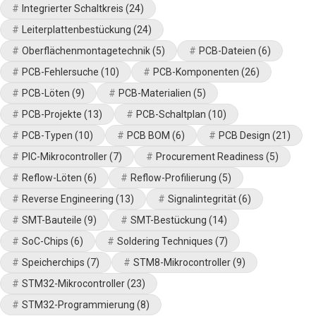
Integrierter Schaltkreis
(24)
Leiterplattenbestückung
(24)
Oberflächenmontagetechnik
(5)
PCB-Dateien
(6)
PCB-Fehlersuche
(10)
PCB-Komponenten
(26)
PCB-Löten
(9)
PCB-Materialien
(5)
PCB-Projekte
(13)
PCB-Schaltplan
(10)
PCB-Typen
(10)
PCB BOM
(6)
PCB Design
(21)
PIC-Mikrocontroller
(7)
Procurement Readiness
(5)
Reflow-Löten
(6)
Reflow-Profilierung
(5)
Reverse Engineering
(13)
Signalintegrität
(6)
SMT-Bauteile
(9)
SMT-Bestückung
(14)
SoC-Chips
(6)
Soldering Techniques
(7)
Speicherchips
(7)
STM8-Mikrocontroller
(9)
STM32-Mikrocontroller
(23)
STM32-Programmierung
(8)