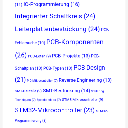
IC-Programmierung
(16)
(11)
Integrierter Schaltkreis
(24)
Leiterplattenbestückung
(24)
PCB-
PCB-Komponenten
Fehlersuche
(10)
(26)
PCB-Projekte
(13)
PCB-
PCB-Löten
(9)
PCB Design
Schaltplan
(10)
PCB-Typen
(10)
(21)
Reverse Engineering
(13)
PIC-Mikrocontroller
(7)
SMT-Bestückung
(14)
SMT-Bauteile
(9)
Soldering
STM8-Mikrocontroller
(9)
Techniques
(7)
Speicherchips
(7)
STM32-Mikrocontroller
(23)
STM32-
Programmierung
(8)