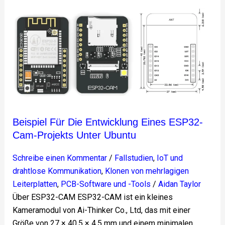
Beispiel
für
die
Entwicklung
eines
ESP32-
Cam-
Projekts
unter
Beispiel Für Die Entwicklung Eines ESP32-
Ubuntu
Cam-Projekts Unter Ubuntu
Schreibe einen Kommentar
/
Fallstudien
,
IoT und
drahtlose Kommunikation
,
Klonen von mehrlagigen
Leiterplatten
,
PCB-Software und -Tools
/
Aidan Taylor
Über ESP32-CAM ESP32-CAM ist ein kleines
Kameramodul von Ai-Thinker Co., Ltd, das mit einer
Größe von 27 × 40,5 × 4,5 mm und einem minimalen