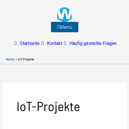
Zum
Inhalt
springen
Menü
Startseite
Kontakt
Häufig gestellte Fragen
Home
>
IoT-Projekte
IoT-Projekte