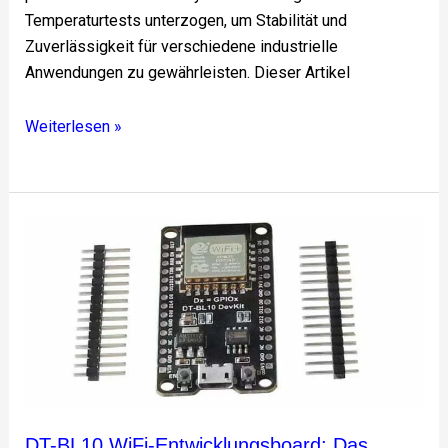
Temperaturtests unterzogen, um Stabilität und
Zuverlässigkeit für verschiedene industrielle
Anwendungen zu gewährleisten. Dieser Artikel
Weiterlesen »
DT-
BL10
WiFi-
Entwicklungsboard:
Das
ultimative
Werkzeug
für
Ihre
DT-BL10 WiFi-Entwicklungsboard: Das