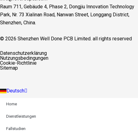
Raum 711, Gebäude 4, Phase 2, Dongjiu Innovation Technology
Park, Nr. 73 Xialinan Road, Nanwan Street, Longgang District,
Shenzhen, China.
© 2026 Shenzhen Well Done PCB Limited. all rights reserved
English
Datenschutzerklärung
Español
Nutzungsbedingungen
Français
Cookie-Richtlinie
Русский
Sitemap
Português
Italiano
Türkçe
Deutsch
Indonesia
Home
Dienstleistungen
Fallstudien