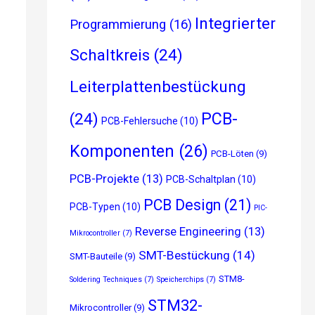
Integrierter
Programmierung
(16)
Schaltkreis
(24)
Leiterplattenbestückung
PCB-
(24)
PCB-Fehlersuche
(10)
Komponenten
(26)
PCB-Löten
(9)
PCB-Projekte
(13)
PCB-Schaltplan
(10)
PCB Design
(21)
PCB-Typen
(10)
PIC-
Reverse Engineering
(13)
Mikrocontroller
(7)
SMT-Bestückung
(14)
SMT-Bauteile
(9)
STM8-
Soldering Techniques
(7)
Speicherchips
(7)
STM32-
Mikrocontroller
(9)