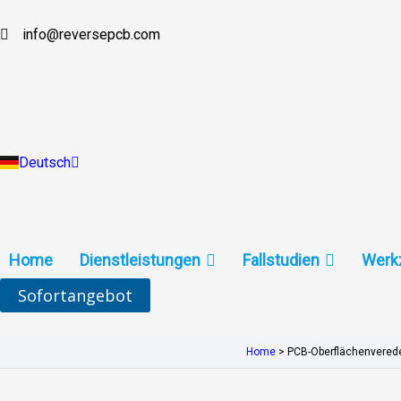
Zum
Inhalt
info@reversepcb.com
English
springen
Español
Français
Русский
Português
Italiano
Türkçe
Deutsch
Indonesia
Home
Dienstleistungen
Fallstudien
Werk
Sofortangebot
Home
>
PCB-Oberflächenvered