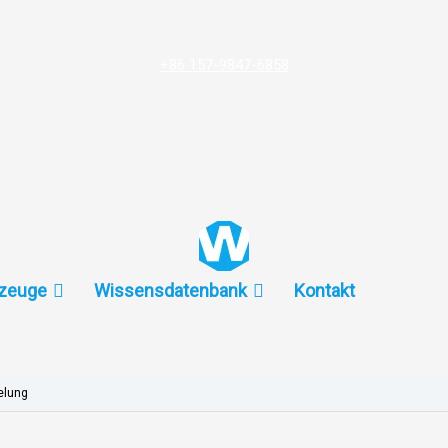
+86 157-9847-6858
zeuge
Wissensdatenbank
Kontakt
elung