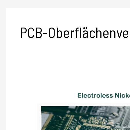
PCB-Oberflächenve
ENIG-
Oberflächenbeschaffenheit:
Leitfaden
zum
PCB-
Design