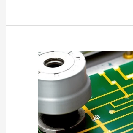
HASL-
Oberflächenbeschaffenheit:
Leitfaden
zum
PCB-
Design