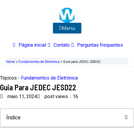
Ir
para
o
conteúdo
Menu
Página inicial
Contato
Perguntas frequentes
Home
>
Fundamentos de Eletrônica
>
Guia para JEDEC JESD22
Tópicos -
Fundamentos de Eletrônica
Guia Para JEDEC JESD22
maio 11, 2024
post views：16
Índice