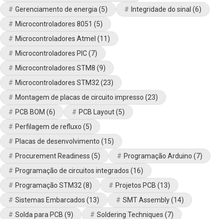
Gerenciamento de energia
(5)
Integridade do sinal
(6)
Microcontroladores 8051
(5)
Microcontroladores Atmel
(11)
Microcontroladores PIC
(7)
Microcontroladores STM8
(9)
Microcontroladores STM32
(23)
Montagem de placas de circuito impresso
(23)
PCB BOM
(6)
PCB Layout
(5)
Perfilagem de refluxo
(5)
Placas de desenvolvimento
(15)
Procurement Readiness
(5)
Programação Arduino
(7)
Programação de circuitos integrados
(16)
Programação STM32
(8)
Projetos PCB
(13)
Sistemas Embarcados
(13)
SMT Assembly
(14)
Solda para PCB
(9)
Soldering Techniques
(7)