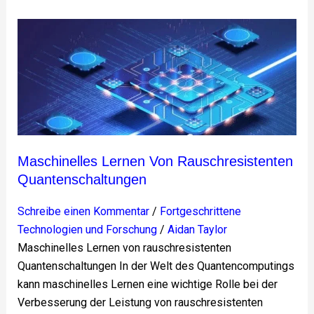
Maschinelles
Lernen
von
rauschresistenten
Quantenschaltungen
Maschinelles Lernen Von Rauschresistenten
Quantenschaltungen
Schreibe einen Kommentar
/
Fortgeschrittene
Technologien und Forschung
/
Aidan Taylor
Maschinelles Lernen von rauschresistenten
Quantenschaltungen In der Welt des Quantencomputings
kann maschinelles Lernen eine wichtige Rolle bei der
Verbesserung der Leistung von rauschresistenten