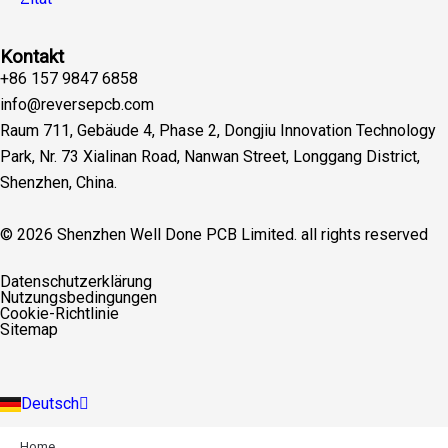
Kontakt
+86 157 9847 6858
info@reversepcb.com
Raum 711, Gebäude 4, Phase 2, Dongjiu Innovation Technology
Park, Nr. 73 Xialinan Road, Nanwan Street, Longgang District,
Shenzhen, China.
© 2026 Shenzhen Well Done PCB Limited. all rights reserved
English
Datenschutzerklärung
Español
Nutzungsbedingungen
Français
Cookie-Richtlinie
Русский
Sitemap
Português
Italiano
Türkçe
Deutsch
Indonesia
Home