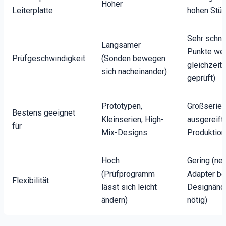
Höher
Leiterplatte
hohen Stüc
Sehr schnel
Langsamer
Punkte we
Prüfgeschwindigkeit
(Sonden bewegen
gleichzeiti
sich nacheinander)
geprüft)
Prototypen,
Großserien
Bestens geeignet
Kleinserien, High-
ausgereift
für
Mix-Designs
Produktion
Hoch
Gering (ne
(Prüfprogramm
Adapter be
Flexibilität
lässt sich leicht
Designänd
ändern)
nötig)