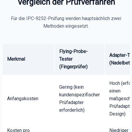
Vergleich der Prüfverfahren
Für die IPC-9252-Prüfung werden hauptsächlich zwei
Methoden eingesetzt.
Flying-Probe-
Adapter-Te
Merkmal
Tester
(Nadelbett
(Fingerprüfer)
Hoch (erfo
Gering (kein
einen
kundenspezifischer
Anfangskosten
maßgeschn
Prüfadapter
Prüfadapte
erforderlich)
Design)
Kosten pro
Niedriger (