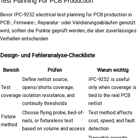
Test Planning For PCB Production
Bevor IPC-9252 electrical test planning for PCB production in
PCB-, Firmware-, Reparatur- oder Validierungsabläufen genutzt
wird, sollten die Punkte geprüft werden, die über zuverlässiges
Verhalten entscheiden.
Design- und Fehleranalyse-Checkliste
Bereich
Prüfen
Warum wichtig
Define netlist source,
IPC-9252 is useful
Test
opens/shorts coverage,
only when coverage is
coverage
isolation resistance, and
tied to the real PCB
continuity thresholds
netlist
Choose flying probe, bed-of-
Test method affects
Fixture
nails, or fixtureless test
cost, speed, and fault
method
based on volume and access
detection
Traceable records