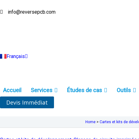
Aller
au
info@reversepcb.com
English
contenu
Español
Deutsch
Русский
Português
Italiano
Türkçe
Français
Indonesia
Accueil
Services
Études de cas
Outils
Devis Immédiat
Home
>
Cartes et kits de dév