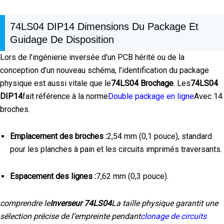
74LS04 DIP14 Dimensions Du Package Et
Guidage De Disposition
Lors de l’ingénierie inversée d’un PCB hérité ou de la
conception d’un nouveau schéma, l’identification du package
physique est aussi vitale que le
74LS04 Brochage
. Les
74LS04
DIP14
fait référence à la norme
Double package en ligne
Avec 14
broches.
Emplacement des broches :
2,54 mm (0,1 pouce), standard
pour les planches à pain et les circuits imprimés traversants.
Espacement des lignes :
7,62 mm (0,3 pouce).
comprendre le
Inverseur 74LS04
La taille physique garantit une
sélection précise de l’empreinte pendant
clonage de circuits