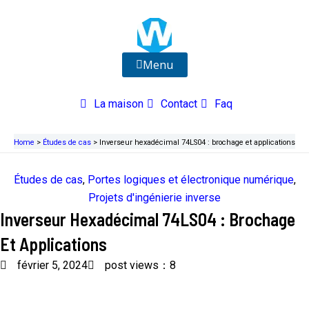
Aller
au
contenu
Menu
La maison
Contact
Faq
Home
>
Études de cas
>
Inverseur hexadécimal 74LS04 : brochage et applications
Études de cas
,
Portes logiques et électronique numérique
,
Projets d'ingénierie inverse
Inverseur Hexadécimal 74LS04 : Brochage
Et Applications
février 5, 2024
post views：8