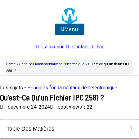
Aller
au
contenu
Menu
La maison
Contact
Faq
Home
>
Principes fondamentaux de l'électronique
>
Qu’est-ce qu’un fichier IPC
2581 ?
Les sujets -
Principes fondamentaux de l'électronique
Qu’est-Ce Qu’un Fichier IPC 2581 ?
décembre 24, 2024
post views：22
Table Des Matières