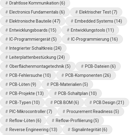
Drahtlose Kommunikation
(6)
Electronics Fundamentals
(6)
Elektrischer Test
(7)
Elektronische Bauteile
(47)
Embedded Systems
(14)
Entwicklungsboards
(15)
Entwicklungstools
(11)
IC-Programmiergerät
(5)
IC-Programmierung
(16)
Integrierter Schaltkreis
(24)
Leiterplattenbestückung
(24)
Oberflächenmontagetechnik
(5)
PCB-Dateien
(6)
PCB-Fehlersuche
(10)
PCB-Komponenten
(26)
PCB-Löten
(9)
PCB-Materialien
(5)
PCB-Projekte
(13)
PCB-Schaltplan
(10)
PCB-Typen
(10)
PCB BOM
(6)
PCB Design
(21)
PIC-Mikrocontroller
(7)
Procurement Readiness
(5)
Reflow-Löten
(6)
Reflow-Profilierung
(5)
Reverse Engineering
(13)
Signalintegrität
(6)