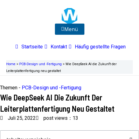
Zum
Inhalt
springen
Menü
Startseite
Kontakt
Häufig gestellte Fragen
Home
>
PCB-Design und -Fertigung
>
Wie DeepSeek AI die Zukunft der
Leiterplattenfertigung neu gestaltet
Themen -
PCB-Design und -Fertigung
Wie DeepSeek AI Die Zukunft Der
Leiterplattenfertigung Neu Gestaltet
Juli 25, 2022
post views：13