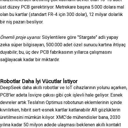
üst düzey PCB gerektiriyor.
Metrekare
başına
5.000
dolara mal
olan bu kartlar
(
standart FR-4 için 300
dolar
), 12 milyar dolarlık
bir niş pazarı besliyor.
Önemli proje uyarısı
: Söylentilere göre "Stargate" adlı yapay
zeka süper bilgisayarı, 500.000 adet özel sunucu kartına ihtiyaç
duyabilir; bu, üç dev PCB fabrikasının yıllarca çalışmasını
sağlayacak kadar bir miktardır.
Robotlar Daha İyi Vücutlar İstiyor
DeepSeek daha akıllı robotlar ve IoT cihazlarının yolunu açarken,
PCB'ler adeta İsviçre çakısı gibi çok işlevli hale geliyor. Esnek
devreler artık Tesla’nın Optimus robotunun eklemlerinin içinde
kıvrılırken, hibrit sert-esnek kartlar katlanabilir AR gözlüklerin
üretilmesini mümkün kılıyor. XMC’de mühendisler bana, 2030
yılına kadar 50 milyon adede ulaşması beklenen akıllı kontakt