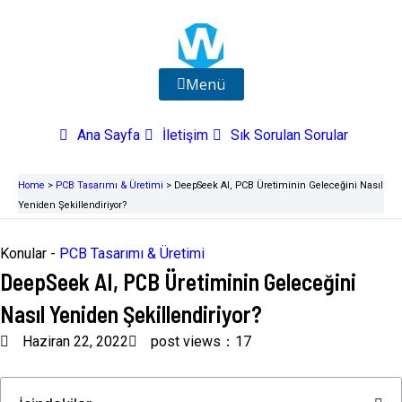
İçeriğe
atla
Menü
Ana Sayfa
İletişim
Sık Sorulan Sorular
Home
>
PCB Tasarımı & Üretimi
>
DeepSeek AI, PCB Üretiminin Geleceğini Nasıl
Yeniden Şekillendiriyor?
Konular -
PCB Tasarımı & Üretimi
DeepSeek AI, PCB Üretiminin Geleceğini
Nasıl Yeniden Şekillendiriyor?
Haziran 22, 2022
post views：17