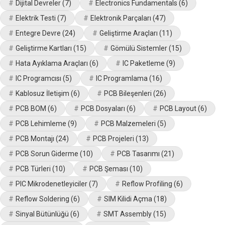
Dijital Devreler
(7)
Electronics Fundamentals
(6)
Elektrik Testi
(7)
Elektronik Parçaları
(47)
Entegre Devre
(24)
Geliştirme Araçları
(11)
Geliştirme Kartları
(15)
Gömülü Sistemler
(15)
Hata Ayıklama Araçları
(6)
IC Paketleme
(9)
IC Programcısı
(5)
IC Programlama
(16)
Kablosuz İletişim
(6)
PCB Bileşenleri
(26)
PCB BOM
(6)
PCB Dosyaları
(6)
PCB Layout
(6)
PCB Lehimleme
(9)
PCB Malzemeleri
(5)
PCB Montajı
(24)
PCB Projeleri
(13)
PCB Sorun Giderme
(10)
PCB Tasarımı
(21)
PCB Türleri
(10)
PCB Şeması
(10)
PIC Mikrodenetleyiciler
(7)
Reflow Profiling
(6)
Reflow Soldering
(6)
SIM Kilidi Açma
(18)
Sinyal Bütünlüğü
(6)
SMT Assembly
(15)