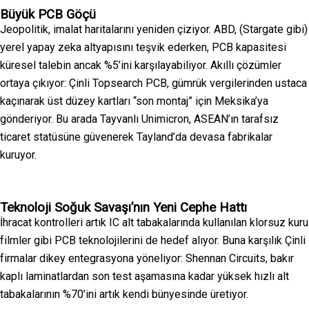
Büyük PCB Göçü
Jeopolitik, imalat haritalarını yeniden çiziyor. ABD, (Stargate gibi)
yerel yapay zeka altyapısını teşvik ederken, PCB kapasitesi
küresel talebin ancak %5’ini karşılayabiliyor. Akıllı çözümler
ortaya çıkıyor: Çinli Topsearch PCB, gümrük vergilerinden ustaca
kaçınarak üst düzey kartları “son montaj” için Meksika’ya
gönderiyor. Bu arada Tayvanlı Unimicron, ASEAN’ın tarafsız
ticaret statüsüne güvenerek Tayland’da devasa fabrikalar
kuruyor.
Teknoloji Soğuk Savaşı’nın Yeni Cephe Hattı
İhracat kontrolleri artık IC alt tabakalarında kullanılan klorsuz kuru
filmler gibi PCB teknolojilerini de hedef alıyor. Buna karşılık Çinli
firmalar dikey entegrasyona yöneliyor: Shennan Circuits, bakır
kaplı laminatlardan son test aşamasına kadar yüksek hızlı alt
tabakalarının %70’ini artık kendi bünyesinde üretiyor.