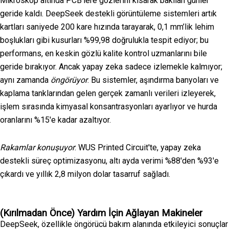
Mikroskop altında PCB’lere gözlerini kısarak bakılan günler
geride kaldı. DeepSeek destekli görüntüleme sistemleri artık
kartları saniyede 200 kare hızında tarayarak, 0,1 mm’lik lehim
boşlukları gibi kusurları %99,98 doğrulukla tespit ediyor; bu
performans, en keskin gözlü kalite kontrol uzmanlarını bile
geride bırakıyor. Ancak yapay zeka sadece izlemekle kalmıyor;
aynı zamanda
öngörüyor
. Bu sistemler, aşındırma banyoları ve
kaplama tanklarından gelen gerçek zamanlı verileri izleyerek,
işlem sırasında kimyasal konsantrasyonları ayarlıyor ve hurda
oranlarını %15'e kadar azaltıyor.
Rakamlar konuşuyor
: WUS Printed Circuit'te, yapay zeka
destekli süreç optimizasyonu, altı ayda verimi %88'den %93'e
çıkardı ve yıllık 2,8 milyon dolar tasarruf sağladı.
(Kırılmadan Önce) Yardım İçin Ağlayan Makineler
DeepSeek, özellikle öngörücü bakım alanında etkileyici sonuçlar