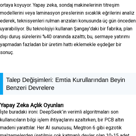
ortaya koyuyor. Yapay zeka, sondaj makinelerinin titreşim
modellerini veya laminasyon preslerinin sıcaklık eğrilerini analiz
ederek, teknisyenleri rulman arızaları konusunda üç gün önceden
uyarabiliyor. Bu teknolojiyi kullanan Şangay’daki bir fabrika, plan
dışı duruş sürelerini %40 oranında azalttı; bu, sermaye yatırımı
yapmadan fazladan bir üretim hattı eklemekle eşdeğer bir
sonuç.
Talep Değişimleri: Emtia Kurullarından Beyin
Benzeri Devrelere
Yapay Zeka Açlık Oyunları
İşte buradaki ironi: DeepSeek’in verimli algoritmaları son
kullanıcıların bilgi işlem ihtiyaçlarını azaltırken, bir PCB altın
madeni yarattılar. Her AI sunucusu, Megtron 6 gibi egzotik
malzemelerden üretilmiş çok katmanlı devler olan 10-15 adet