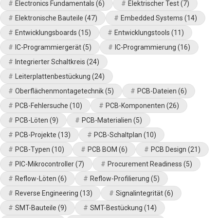
Electronics Fundamentals
(6)
Elektrischer Test
(7)
Elektronische Bauteile
(47)
Embedded Systems
(14)
Entwicklungsboards
(15)
Entwicklungstools
(11)
IC-Programmiergerät
(5)
IC-Programmierung
(16)
Integrierter Schaltkreis
(24)
Leiterplattenbestückung
(24)
Oberflächenmontagetechnik
(5)
PCB-Dateien
(6)
PCB-Fehlersuche
(10)
PCB-Komponenten
(26)
PCB-Löten
(9)
PCB-Materialien
(5)
PCB-Projekte
(13)
PCB-Schaltplan
(10)
PCB-Typen
(10)
PCB BOM
(6)
PCB Design
(21)
PIC-Mikrocontroller
(7)
Procurement Readiness
(5)
Reflow-Löten
(6)
Reflow-Profilierung
(5)
Reverse Engineering
(13)
Signalintegrität
(6)
SMT-Bauteile
(9)
SMT-Bestückung
(14)