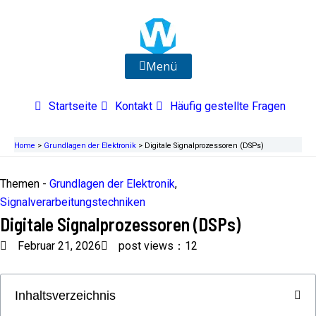
Zum
Inhalt
springen
Menü
Startseite
Kontakt
Häufig gestellte Fragen
Home
>
Grundlagen der Elektronik
>
Digitale Signalprozessoren (DSPs)
Themen -
Grundlagen der Elektronik
,
Signalverarbeitungstechniken
Digitale Signalprozessoren (DSPs)
Februar 21, 2026
post views：12
Inhaltsverzeichnis