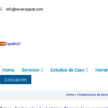
Ir
al
info@reversepcb.com
English
contenido
Deutsch
Français
Русский
Português
Italiano
Türkçe
Español
Indonesia
Home
Servicios
Estudios de Caso
Herra
Cotización
Home
>
Fundamentos de elect