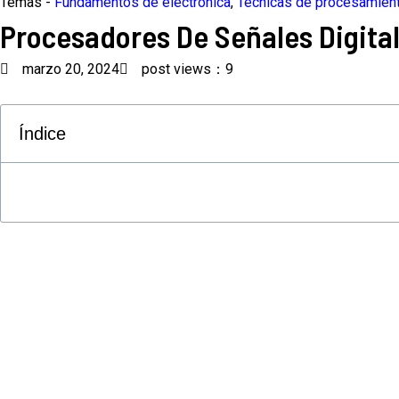
Temas -
Fundamentos de electrónica
,
Técnicas de procesamien
Procesadores De Señales Digital
marzo 20, 2024
post views：9
Índice