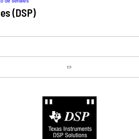
to de señales
es (DSP)