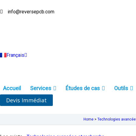
Aller
au
info@reversepcb.com
English
contenu
Español
Deutsch
Русский
Português
Italiano
Türkçe
Français
Indonesia
Accueil
Services
Études de cas
Outils
Devis Immédiat
Home
>
Technologies avancée