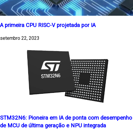
A primeira CPU RISC-V projetada por IA
setembro 22, 2023
STM32N6: Pioneira em IA de ponta com desempenho
de MCU de última geração e NPU integrada