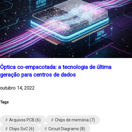
Óptica co-empacotada: a tecnologia de última
geração para centros de dados
outubro 14, 2022
Tags
Arquivos PCB
(6)
Chips de memória
(7)
Chips SoC
(6)
Circuit Diagrams
(8)