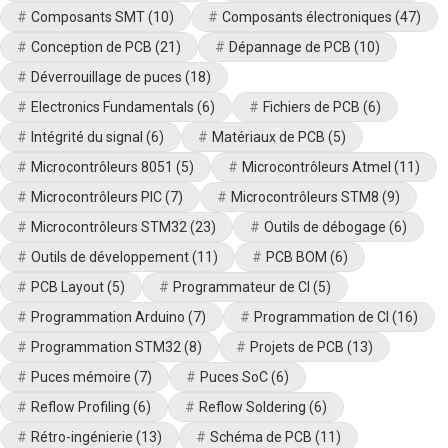
Composants SMT
(10)
Composants électroniques
(47)
Conception de PCB
(21)
Dépannage de PCB
(10)
Déverrouillage de puces
(18)
Electronics Fundamentals
(6)
Fichiers de PCB
(6)
Intégrité du signal
(6)
Matériaux de PCB
(5)
Microcontrôleurs 8051
(5)
Microcontrôleurs Atmel
(11)
Microcontrôleurs PIC
(7)
Microcontrôleurs STM8
(9)
Microcontrôleurs STM32
(23)
Outils de débogage
(6)
Outils de développement
(11)
PCB BOM
(6)
PCB Layout
(5)
Programmateur de CI
(5)
Programmation Arduino
(7)
Programmation de CI
(16)
Programmation STM32
(8)
Projets de PCB
(13)
Puces mémoire
(7)
Puces SoC
(6)
Reflow Profiling
(6)
Reflow Soldering
(6)
Rétro-ingénierie
(13)
Schéma de PCB
(11)