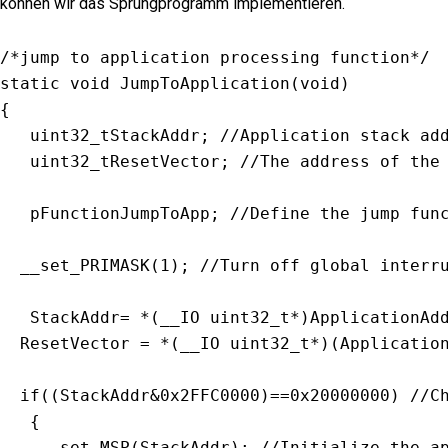
können wir das Sprungprogramm implementieren.
/*jump to application processing function*/
static
void
JumpToApplication
(
void
)
{
   uint32_tStackAddr
;
//Application stack ad
   uint32_tResetVector
;
//The address of the
   pFunctionJumpToApp
;
//Define the jump fun
__set_PRIMASK
(
1
)
;
//Turn off global interr
   StackAddr
=
*
(
__IO uint32_t
*
)
ApplicationAd
  ResetVector 
=
*
(
__IO uint32_t
*
)
(
Applicatio
if
(
(
StackAddr
&
0x2FFC0000
)
==
0x20000000
)
//C
{
__set_MSP
(
StackAddr
)
;
//Initialize the a