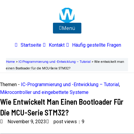
Zum
Inhalt
springen
Menü
Startseite
Kontakt
Häufig gestellte Fragen
Home
>
IC-Programmierung und -Entwicklung – Tutorial
>
Wie entwickelt man
einen Bootloader für die MCU-Serie STM32?
Themen -
IC-Programmierung und -Entwicklung – Tutorial
,
Mikrocontroller und eingebettete Systeme
Wie Entwickelt Man Einen Bootloader Für
Die MCU-Serie STM32?
November 9, 2023
post views：9