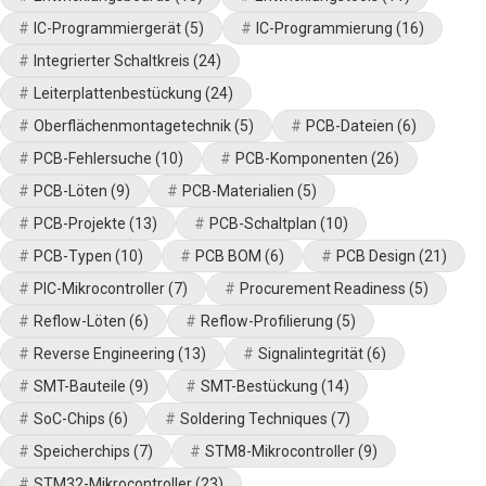
IC-Programmiergerät
(5)
IC-Programmierung
(16)
Integrierter Schaltkreis
(24)
Leiterplattenbestückung
(24)
Oberflächenmontagetechnik
(5)
PCB-Dateien
(6)
PCB-Fehlersuche
(10)
PCB-Komponenten
(26)
PCB-Löten
(9)
PCB-Materialien
(5)
PCB-Projekte
(13)
PCB-Schaltplan
(10)
PCB-Typen
(10)
PCB BOM
(6)
PCB Design
(21)
PIC-Mikrocontroller
(7)
Procurement Readiness
(5)
Reflow-Löten
(6)
Reflow-Profilierung
(5)
Reverse Engineering
(13)
Signalintegrität
(6)
SMT-Bauteile
(9)
SMT-Bestückung
(14)
SoC-Chips
(6)
Soldering Techniques
(7)
Speicherchips
(7)
STM8-Mikrocontroller
(9)
STM32-Mikrocontroller
(23)