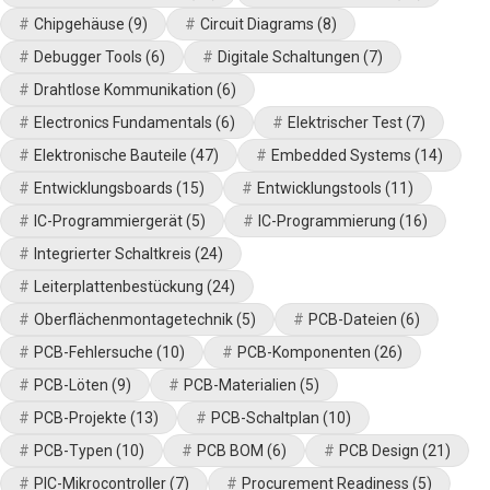
Chipgehäuse
(9)
Circuit Diagrams
(8)
Debugger Tools
(6)
Digitale Schaltungen
(7)
Drahtlose Kommunikation
(6)
Electronics Fundamentals
(6)
Elektrischer Test
(7)
Elektronische Bauteile
(47)
Embedded Systems
(14)
Entwicklungsboards
(15)
Entwicklungstools
(11)
IC-Programmiergerät
(5)
IC-Programmierung
(16)
Integrierter Schaltkreis
(24)
Leiterplattenbestückung
(24)
Oberflächenmontagetechnik
(5)
PCB-Dateien
(6)
PCB-Fehlersuche
(10)
PCB-Komponenten
(26)
PCB-Löten
(9)
PCB-Materialien
(5)
PCB-Projekte
(13)
PCB-Schaltplan
(10)
PCB-Typen
(10)
PCB BOM
(6)
PCB Design
(21)
PIC-Mikrocontroller
(7)
Procurement Readiness
(5)