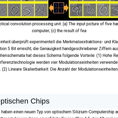
ical convolution processing unit. (a) The input picture of five han
computer; (c) the result of fea
eit überprüft experimentell die Merkmalsextraktions- und Klass
ion 5 Bit erreicht; die Genauigkeit handgeschriebener Ziffern 
chenschemata hat dieses Schema folgende Vorteile: (1) Hohe Re
rferenztechnologie werden vier Modulationseinheiten verwendet
(2) Lineare Skalierbarkeit: Die Anzahl der Modulationseinheiten
ptischen Chips
n haben einen neuen Typ von optischem Silizium-Computerchip au