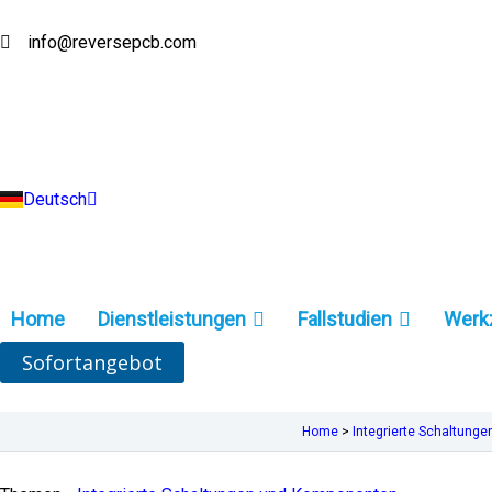
Zum
Inhalt
info@reversepcb.com
English
springen
Español
Français
Русский
Português
Italiano
Türkçe
Deutsch
Indonesia
Home
Dienstleistungen
Fallstudien
Werk
Sofortangebot
Home
>
Integrierte Schaltung