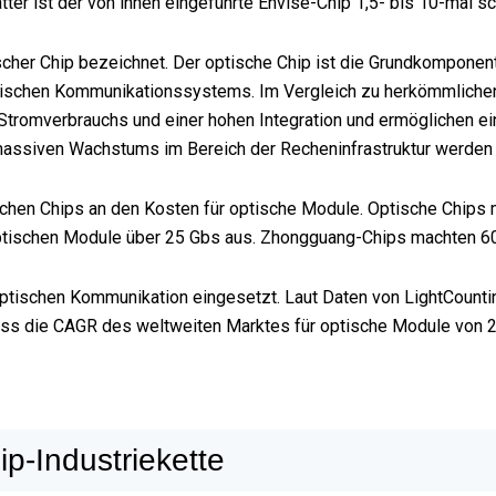
er ist der von ihnen eingeführte Envise-Chip 1,5- bis 10-mal sc
her Chip bezeichnet. Der optische Chip ist die Grundkomponent
tischen Kommunikationssystems. Im Vergleich zu herkömmlichen
 Stromverbrauchs und einer hohen Integration und ermöglichen e
 massiven Wachstums im Bereich der Recheninfrastruktur werden
tischen Chips an den Kosten für optische Module. Optische Chip
tischen Module über 25 Gbs aus. Zhongguang-Chips machten 60
ptischen Kommunikation eingesetzt. Laut Daten von LightCounti
ss die CAGR des weltweiten Marktes für optische Module von 20
p-Industriekette