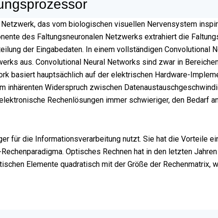
tungsprozessor
 Netzwerk, das vom biologischen visuellen Nervensystem inspirie
onente des Faltungsneuronalen Netzwerks extrahiert die Faltun
ilung der Eingabedaten. In einem vollständigen Convolutional 
rks aus. Convolutional Neural Networks sind zwar in Bereichen 
ork basiert hauptsächlich auf der elektrischen Hardware-Implem
inem inhärenten Widerspruch zwischen Datenaustauschgeschwindi
elektronische Rechenlösungen immer schwieriger, den Bedarf an
er für die Informationsverarbeitung nutzt. Sie hat die Vorteile 
chenparadigma. Optisches Rechnen hat in den letzten Jahren v
tischen Elemente quadratisch mit der Größe der Rechenmatrix, w