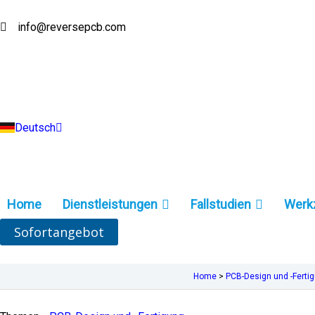
Zum
Inhalt
info@reversepcb.com
English
springen
Español
Français
Русский
Português
Italiano
Türkçe
Deutsch
Indonesia
Home
Dienstleistungen
Fallstudien
Werk
Sofortangebot
Home
>
PCB-Design und -Ferti