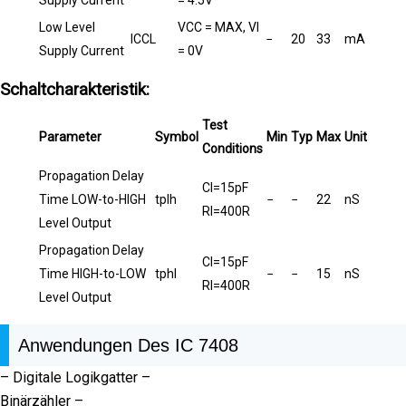
Low Level
VCC = MAX, VI
ICCL
−
20
33
mA
Supply Current
= 0V
Schaltcharakteristik:
Test
Parameter
Symbol
Min
Typ
Max
Unit
Conditions
Propagation Delay
Cl=15pF
Time LOW-to-HIGH
tplh
−
−
22
nS
Rl=400R
Level Output
Propagation Delay
Cl=15pF
Time HIGH-to-LOW
tphl
−
−
15
nS
Rl=400R
Level Output
Anwendungen Des IC 7408
– Digitale Logikgatter –
Binärzähler –