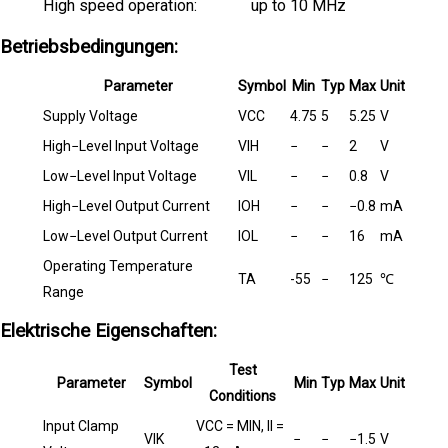
High speed operation:
up to 10 MHz
Betriebsbedingungen:
Parameter
Symbol
Min
Typ
Max
Unit
Supply Voltage
VCC
4.75
5
5.25
V
High−Level Input Voltage
VIH
−
−
2
V
Low−Level Input Voltage
VIL
−
−
0.8
V
High−Level Output Current
IOH
−
−
−0.8
mA
Low−Level Output Current
IOL
−
−
16
mA
Operating Temperature
TA
-55
−
125
℃
Range
Elektrische Eigenschaften:
Test
Parameter
Symbol
Min
Typ
Max
Unit
Conditions
Input Clamp
VCC = MIN, II =
VIK
−
−
−1.5
V