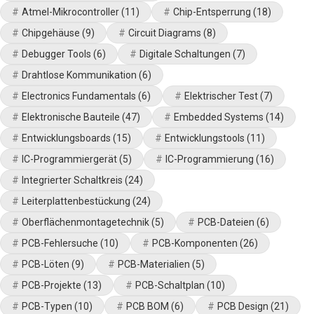
Atmel-Mikrocontroller
(11)
Chip-Entsperrung
(18)
Chipgehäuse
(9)
Circuit Diagrams
(8)
Debugger Tools
(6)
Digitale Schaltungen
(7)
Drahtlose Kommunikation
(6)
Electronics Fundamentals
(6)
Elektrischer Test
(7)
Elektronische Bauteile
(47)
Embedded Systems
(14)
Entwicklungsboards
(15)
Entwicklungstools
(11)
IC-Programmiergerät
(5)
IC-Programmierung
(16)
Integrierter Schaltkreis
(24)
Leiterplattenbestückung
(24)
Oberflächenmontagetechnik
(5)
PCB-Dateien
(6)
PCB-Fehlersuche
(10)
PCB-Komponenten
(26)
PCB-Löten
(9)
PCB-Materialien
(5)
PCB-Projekte
(13)
PCB-Schaltplan
(10)
PCB-Typen
(10)
PCB BOM
(6)
PCB Design
(21)