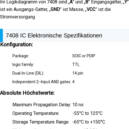
Im Logikdiagramm von 7408 sind „
A
” und „
B
” Eingangsgatter, „
Y
”
ist ein Ausgangs-Gatter, „
GND
” ist Masse, „
VCC
” ist die
Stromversorgung.
7408 IC Elektronische Spezifikationen
Konfiguration:
Package:
SOIC or PDIP
logic family:
TTL
Dual-In-Line (DIL):
14 pin
Independent 2−Input AND gates:
4
Absolute Höchstwerte:
Maximum Propagation Delay:
10 ns
Operating Temperature:
-55°C to 125°C
Storage Temperature Range:
-65°C to +150°C