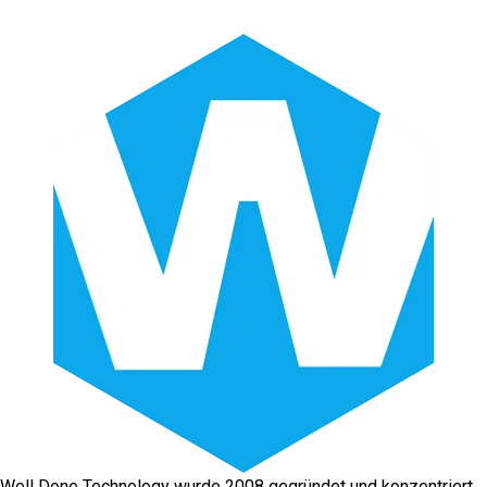
Well Done Technology wurde 2008 gegründet und konzentriert