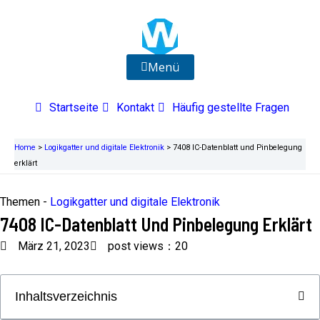
Zum
Inhalt
springen
Menü
Startseite
Kontakt
Häufig gestellte Fragen
Home
>
Logikgatter und digitale Elektronik
>
7408 IC-Datenblatt und Pinbelegung
erklärt
Themen -
Logikgatter und digitale Elektronik
7408 IC-Datenblatt Und Pinbelegung Erklärt
März 21, 2023
post views：20
Inhaltsverzeichnis