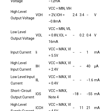
Voltage
−12mA
VCC = MIN, VIH
High Level
VOH
= 2V, IOH =
2.4
3.4
−
V
Output Voltage
−0.8mA
VCC = MIN, VIL
Low Level
VOL
= 0.8V, IOL =
−
0.2
0.4
V
Output Voltage
16mA
VCC = MAX, VI
Input Current
Ii
−
−
1
mA
= 5.5V
High Level
VCC = MAX, VI
IIH
−
−
40
µA
Input Current
= 2.4V
Low Level Input
VCC = MAX, VI
IIL
−
−
−1.6
mA
Current
= 0.4V
Short−Circuit
VCC = MAX,
IOS
−18
−
−55
mA
Output Current
Note 4
High Level
VCC = MAX, VI
ICCH
−
11
21
mA
Supply Current
= 4.5V