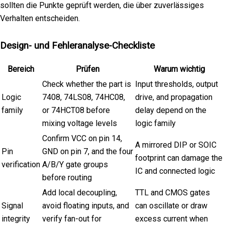
sollten die Punkte geprüft werden, die über zuverlässiges
Verhalten entscheiden.
Design- und Fehleranalyse-Checkliste
Bereich
Prüfen
Warum wichtig
Check whether the part is
Input thresholds, output
Logic
7408, 74LS08, 74HC08,
drive, and propagation
family
or 74HCT08 before
delay depend on the
mixing voltage levels
logic family
Confirm VCC on pin 14,
A mirrored DIP or SOIC
Pin
GND on pin 7, and the four
footprint can damage the
verification
A/B/Y gate groups
IC and connected logic
before routing
Add local decoupling,
TTL and CMOS gates
Signal
avoid floating inputs, and
can oscillate or draw
integrity
verify fan-out for
excess current when