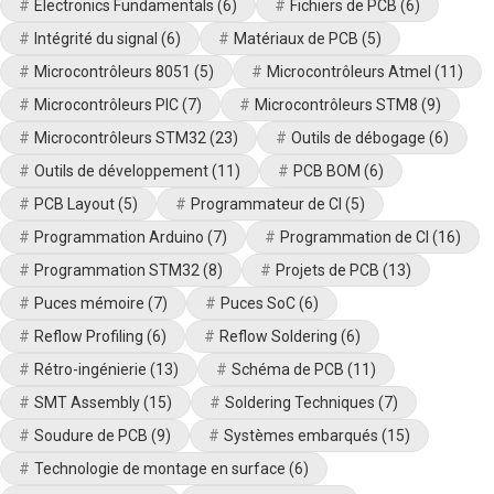
Electronics Fundamentals
(6)
Fichiers de PCB
(6)
Intégrité du signal
(6)
Matériaux de PCB
(5)
Microcontrôleurs 8051
(5)
Microcontrôleurs Atmel
(11)
Microcontrôleurs PIC
(7)
Microcontrôleurs STM8
(9)
Microcontrôleurs STM32
(23)
Outils de débogage
(6)
Outils de développement
(11)
PCB BOM
(6)
PCB Layout
(5)
Programmateur de CI
(5)
Programmation Arduino
(7)
Programmation de CI
(16)
Programmation STM32
(8)
Projets de PCB
(13)
Puces mémoire
(7)
Puces SoC
(6)
Reflow Profiling
(6)
Reflow Soldering
(6)
Rétro-ingénierie
(13)
Schéma de PCB
(11)
SMT Assembly
(15)
Soldering Techniques
(7)
Soudure de PCB
(9)
Systèmes embarqués
(15)
Technologie de montage en surface
(6)