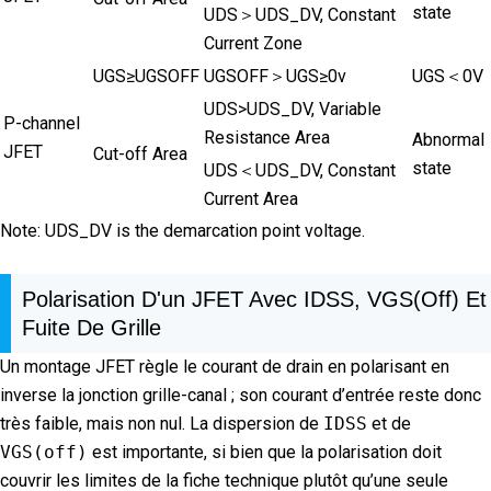
state
UDS＞UDS_DV, Constant
Current Zone
UGS≥UGSOFF
UGSOFF＞UGS≥0v
UGS＜0V
UDS>UDS_DV, Variable
P-channel
Resistance Area
Abnormal
JFET
Cut-off Area
state
UDS＜UDS_DV, Constant
Current Area
Note: UDS_DV is the demarcation point voltage.
Polarisation D'un JFET Avec IDSS, VGS(off) Et
Fuite De Grille
Un montage JFET règle le courant de drain en polarisant en
inverse la jonction grille-canal ; son courant d’entrée reste donc
très faible, mais non nul. La dispersion de
IDSS
et de
VGS(off)
est importante, si bien que la polarisation doit
couvrir les limites de la fiche technique plutôt qu’une seule