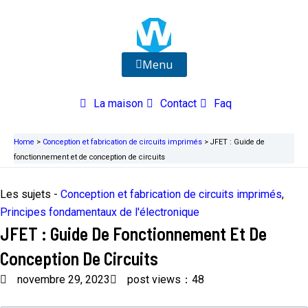
Aller
au
contenu
Menu
La maison
Contact
Faq
Home
>
Conception et fabrication de circuits imprimés
>
JFET : Guide de
fonctionnement et de conception de circuits
Les sujets -
Conception et fabrication de circuits imprimés
,
Principes fondamentaux de l'électronique
JFET : Guide De Fonctionnement Et De
Conception De Circuits
novembre 29, 2023
post views：48