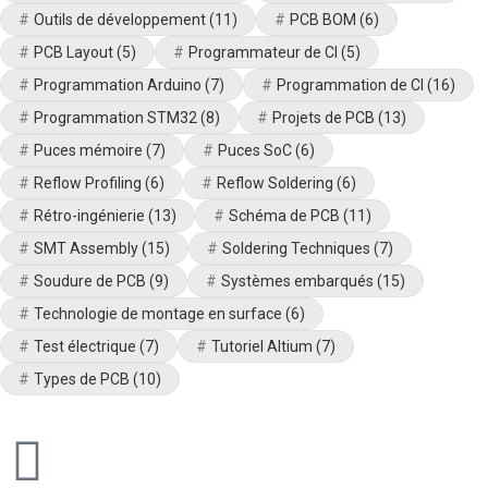
Outils de développement
(11)
PCB BOM
(6)
PCB Layout
(5)
Programmateur de CI
(5)
Programmation Arduino
(7)
Programmation de CI
(16)
Programmation STM32
(8)
Projets de PCB
(13)
Puces mémoire
(7)
Puces SoC
(6)
Reflow Profiling
(6)
Reflow Soldering
(6)
Rétro-ingénierie
(13)
Schéma de PCB
(11)
SMT Assembly
(15)
Soldering Techniques
(7)
Soudure de PCB
(9)
Systèmes embarqués
(15)
Technologie de montage en surface
(6)
Test électrique
(7)
Tutoriel Altium
(7)
Types de PCB
(10)