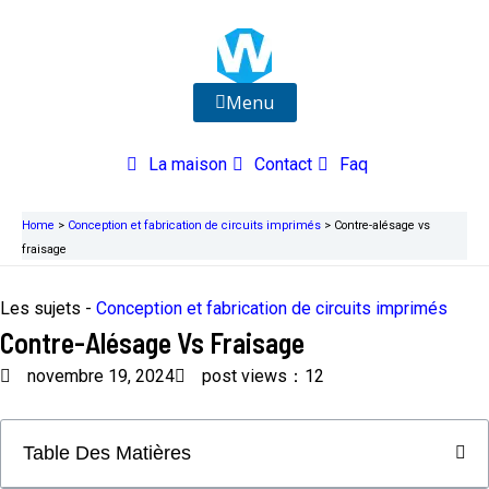
Aller
au
contenu
Menu
La maison
Contact
Faq
Home
>
Conception et fabrication de circuits imprimés
>
Contre-alésage vs
fraisage
Les sujets -
Conception et fabrication de circuits imprimés
Contre-Alésage Vs Fraisage
novembre 19, 2024
post views：12
Table Des Matières