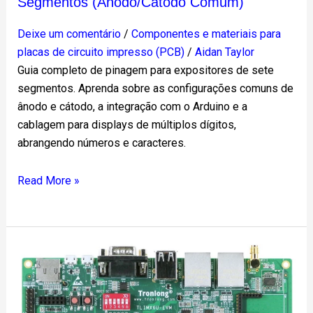
Segmentos (Ânodo/Cátodo Comum)
Deixe um comentário
/
Componentes e materiais para
placas de circuito impresso (PCB)
/
Aidan Taylor
Guia completo de pinagem para expositores de sete
segmentos. Aprenda sobre as configurações comuns de
ânodo e cátodo, a integração com o Arduino e a
cablagem para displays de múltiplos dígitos,
abrangendo números e caracteres.
Read More »
Desenvolvimento
do
módulo
IoT