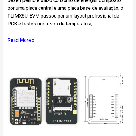
desempenho e baixo consumo de energia. Composto
por uma placa central e uma placa base de avaliação, o
TLIMX6U-EVM passou por um layout profissional de
PCB e testes rigorosos de temperatura,
Read More »
Exemplo
de
desenvolvimento
do
projeto
ESP32
Cam
no
Ubuntu