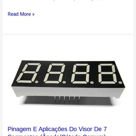
Read More »
Pinagem
e
Aplicações
do
Visor
de
7
Segmentos
(Ânodo/Cátodo
Comum)
Pinagem E Aplicações Do Visor De 7