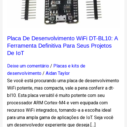
DT-
BL10:
a
ferramenta
definitiva
Placa De Desenvolvimento WiFi DT-BL10: A
para
Ferramenta Definitiva Para Seus Projetos
seus
De IoT
projetos
de
Deixe um comentário
/
Placas e kits de
IoT
desenvolvimento
/
Aidan Taylor
Se você está procurando uma placa de desenvolvimento
WiFi potente, mas compacta, vale a pena conferir a dt-
bl10. Esta placa versátil é muito potente com seu
processador ARM Cortex-M4 e vem equipada com
recursos WiFi integrados, tornando-a a escolha ideal
para uma ampla gama de aplicações de IoT. Seja você
um desenvolvedor experiente que deseja […]