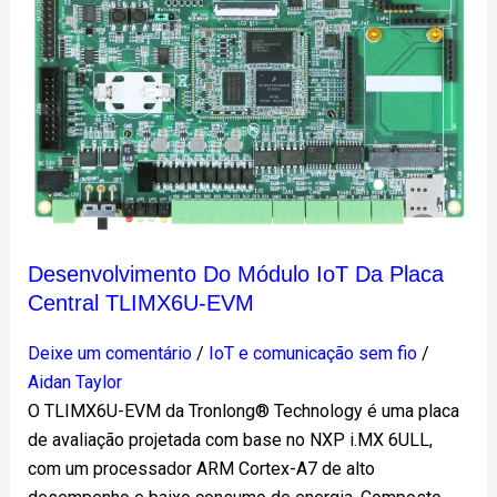
da
placa
central
TLIMX6U-
EVM
Desenvolvimento Do Módulo IoT Da Placa
Central TLIMX6U-EVM
Deixe um comentário
/
IoT e comunicação sem fio
/
Aidan Taylor
O TLIMX6U-EVM da Tronlong® Technology é uma placa
de avaliação projetada com base no NXP i.MX 6ULL,
com um processador ARM Cortex-A7 de alto