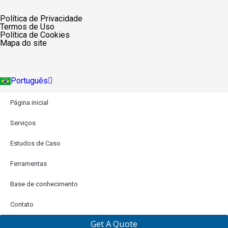
English
Política de Privacidade
Español
Termos de Uso
Deutsch
Política de Cookies
Français
Mapa do site
Русский
Italiano
Türkçe
Português
Indonesia
Página inicial
Serviços
Estudos de Caso
Ferramentas
Base de conhecimento
Contato
Get A Quote