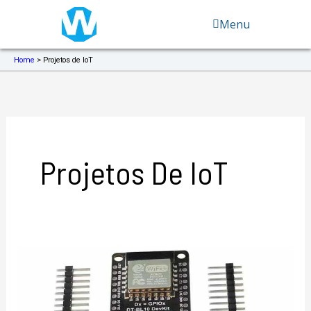
Ir
Menu
para
o
conteúdo
Home
>
Projetos de IoT
Projetos De IoT
Placa
de
desenvolvimento
WiFi