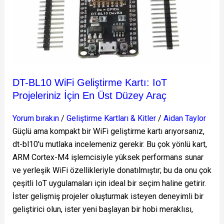
Geliştirme
Kartı:
IoT
Projeleriniz
İçin
En
DT-BL10 WiFi Geliştirme Kartı: IoT
Üst
Projeleriniz İçin En Üst Düzey Araç
Düzey
Araç
Yorum bırakın
/
Geliştirme Kartları & Kitler
/
Aidan Taylor
Güçlü ama kompakt bir WiFi geliştirme kartı arıyorsanız,
dt-bl10'u mutlaka incelemeniz gerekir. Bu çok yönlü kart,
ARM Cortex-M4 işlemcisiyle yüksek performans sunar
ve yerleşik WiFi özellikleriyle donatılmıştır; bu da onu çok
çeşitli IoT uygulamaları için ideal bir seçim haline getirir.
İster gelişmiş projeler oluşturmak isteyen deneyimli bir
geliştirici olun, ister yeni başlayan bir hobi meraklısı,