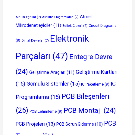
Atmel
Altium Eğitimi
(7)
Arduino Programlama
(7)
Mikrodenetleyiciler
(11)
Circuit Diagrams
Bellek Çipleri
(7)
Elektronik
(8)
Dijital Devreler
(7)
Parçaları
(47)
Entegre Devre
(24)
Geliştirme Kartları
Geliştirme Araçları
(11)
(15)
Gömülü Sistemler
(15)
IC
IC Paketleme
(9)
PCB Bileşenleri
Programlama
(16)
(26)
PCB Montajı
(24)
PCB Lehimleme
(9)
PCB
PCB Projeleri
(13)
PCB Sorun Giderme
(10)