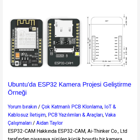
Ubuntu'da
ESP32
Kamera
Projesi
Geliştirme
Örneği
Ubuntu'da ESP32 Kamera Projesi Geliştirme
Örneği
Yorum bırakın
/
Çok Katmanlı PCB Klonlama
,
IoT &
Kablosuz İletişim
,
PCB Yazılımları & Araçları
,
Vaka
Çalışmaları
/
Aidan Taylor
ESP32-CAM Hakkında ESP32-CAM, Ai-Thinker Co., Ltd
tarafından piyasaya sürülen küçük boyutlu bir kamera