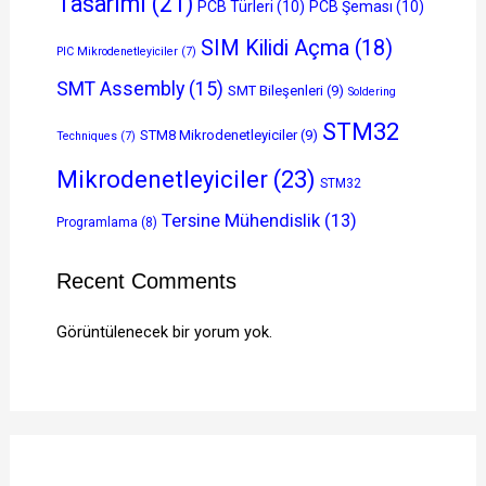
Tasarımı
(21)
PCB Türleri
(10)
PCB Şeması
(10)
SIM Kilidi Açma
(18)
PIC Mikrodenetleyiciler
(7)
SMT Assembly
(15)
SMT Bileşenleri
(9)
Soldering
STM32
STM8 Mikrodenetleyiciler
(9)
Techniques
(7)
Mikrodenetleyiciler
(23)
STM32
Tersine Mühendislik
(13)
Programlama
(8)
Recent Comments
Görüntülenecek bir yorum yok.