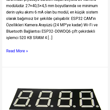
modülüdür. 27×40,5×4,5 mm boyutlarında ve minimum
derin uyku akımı 6 mA olan bu modül, en küçük sistem
olarak bağımsız bir şekilde çalışabilir. ESP32 CAM'ın
Özellikleri Kamera Arayüzü (24 MP'ye kadar) Wi-Fi ve
Bluetooth Bağlantısı ESP32-D0WDQ6 çift çekirdekli
işlemci 520 KB SRAM 4 […]
Read More »
7
Segmentli
Ekran
Pin
Düzeni
ve