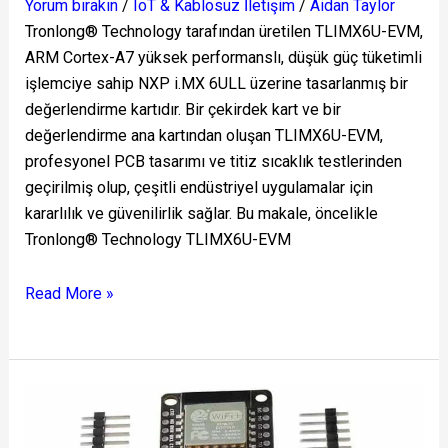
Yorum bırakın
/
IoT & Kablosuz İletişim
/
Aidan Taylor
Tronlong® Technology tarafından üretilen TLIMX6U-EVM,
ARM Cortex-A7 yüksek performanslı, düşük güç tüketimli
işlemciye sahip NXP i.MX 6ULL üzerine tasarlanmış bir
değerlendirme kartıdır. Bir çekirdek kart ve bir
değerlendirme ana kartından oluşan TLIMX6U-EVM,
profesyonel PCB tasarımı ve titiz sıcaklık testlerinden
geçirilmiş olup, çeşitli endüstriyel uygulamalar için
kararlılık ve güvenilirlik sağlar. Bu makale, öncelikle
Tronlong® Technology TLIMX6U-EVM
Read More »
DT-
BL10
WiFi