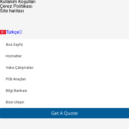
Kullanım Koşulları
Deutsch
Çerez Politikası
Français
Site haritası
Русский
Português
Italiano
Türkçe
Indonesia
Ana Sayfa
Hizmetler
Vaka Çalışmaları
PCB Araçları
Bilgi Bankası
Bize Ulaşın
Get A Quote