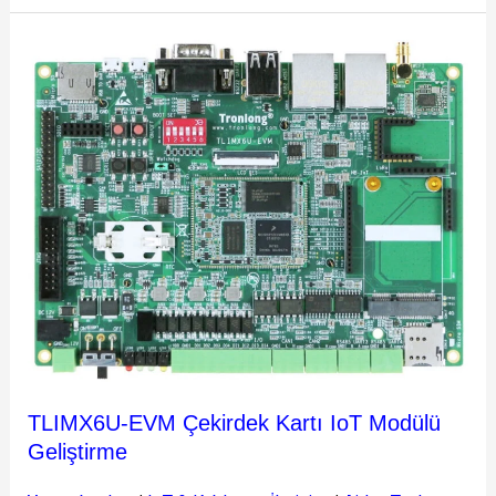
TLIMX6U-
EVM
Çekirdek
Kartı
IoT
Modülü
Geliştirme
TLIMX6U-EVM Çekirdek Kartı IoT Modülü
Geliştirme