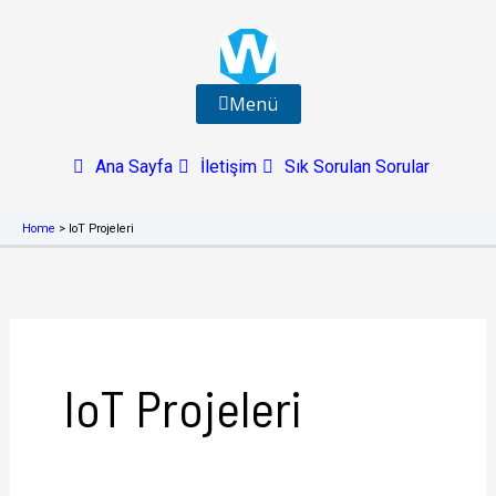
İçeriğe
atla
Menü
Ana Sayfa
İletişim
Sık Sorulan Sorular
Home
>
IoT Projeleri
IoT Projeleri