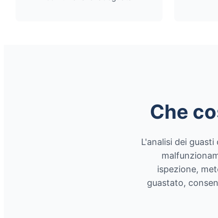
Che cos
L'analisi dei guast
malfunzioname
ispezione, meto
guastato, consent