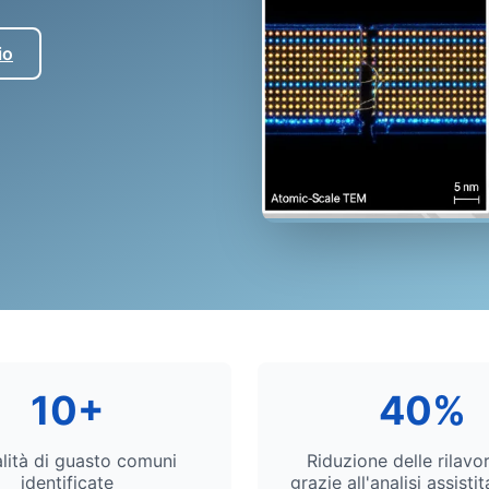
io
Microscopia avanzata 
micrometrica.
10+
40%
lità di guasto comuni
Riduzione delle rilavo
identificate
grazie all'analisi assistit