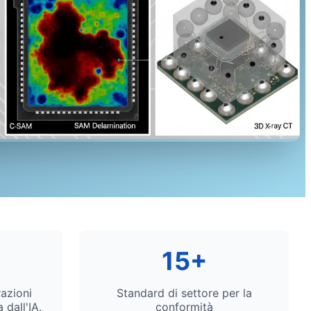
in grado di rivelare difetti dei PCB su scala
15+
razioni
Standard di settore per la
a dall'IA.
conformità