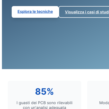
Esplora le tecniche
Visualizza i casi di stud
85%
I guasti dei PCB sono rilevabili
Moda
con un'analisi adeguata