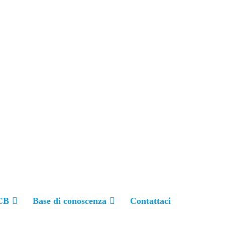
+86 157-9847-6858
CB
Base di conoscenza
Contattaci