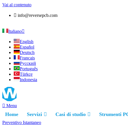
Vai al contenuto
info@reversepcb.com
Italiano
English
Español
Deutsch
Français
Русский
Português
Türkçe
Indonesia
Menu
Home
Servizi
Casi di studio
Strumenti P
Preventivo Istantaneo