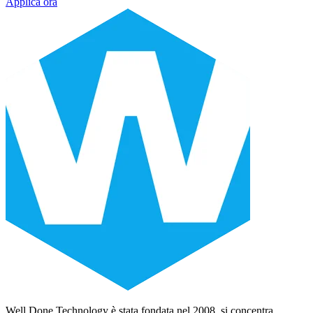
Applica ora
Well Done Technology è stata fondata nel 2008, si concentra