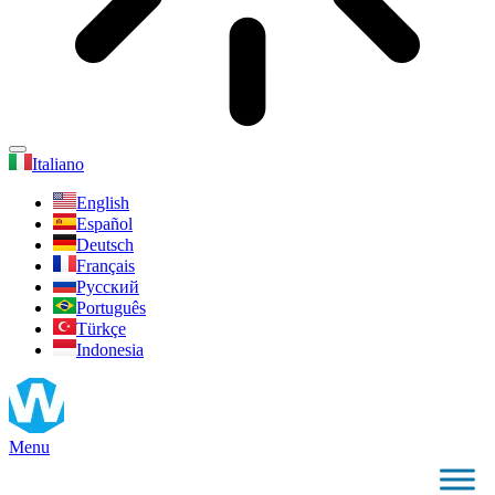
Italiano
English
Español
Deutsch
Français
Русский
Português
Türkçe
Indonesia
Menu