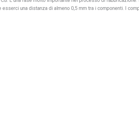
CB. È una fase molto importante nel processo di fabbricazione. I
eve esserci una distanza di almeno 0,5 mm tra i componenti. I co