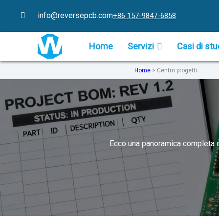
Vai
info@reversepcb.com
+86 157-9847-6858
al
contenuto
Home
Servizi
Casi di stu
Home
>
Centro progetti
Ecco una panoramica completa de