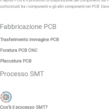
Il layout PCB è il processo di disposizione dei componenti sul P
cortocircuiti tra i componenti e gli altri componenti nel PCB. D
Fabbricazione PCB
Trasferimento immagine PCB
Foratura PCB CNC
Placcatura PCB
Processo SMT
Cos'è il processo SMT?