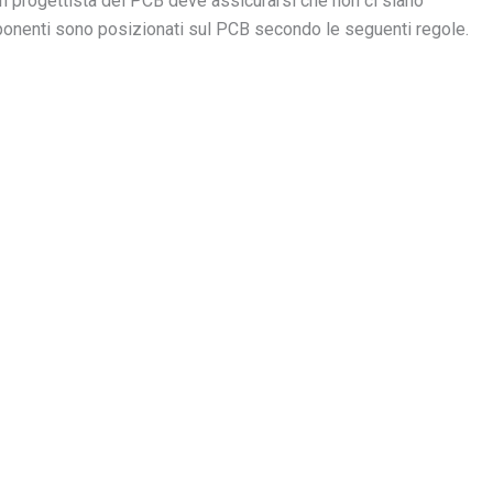
l progettista del PCB deve assicurarsi che non ci siano
mponenti sono posizionati sul PCB secondo le seguenti regole.