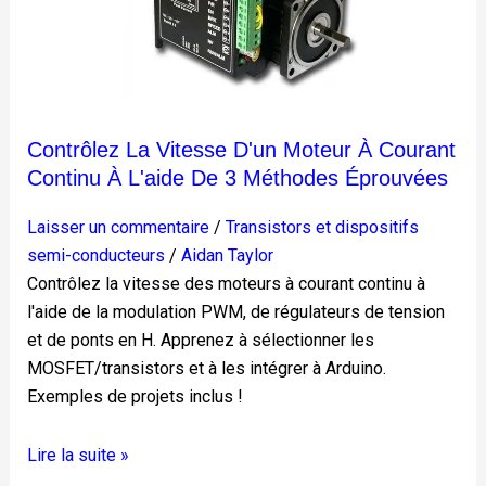
courant
continu
à
l'aide
de
3
Contrôlez La Vitesse D'un Moteur À Courant
méthodes
Continu À L'aide De 3 Méthodes Éprouvées
éprouvées
Laisser un commentaire
/
Transistors et dispositifs
semi-conducteurs
/
Aidan Taylor
Contrôlez la vitesse des moteurs à courant continu à
l'aide de la modulation PWM, de régulateurs de tension
et de ponts en H. Apprenez à sélectionner les
MOSFET/transistors et à les intégrer à Arduino.
Exemples de projets inclus !
Lire la suite »