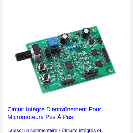
Circuit
intégré
d'entraînement
pour
micromoteurs
pas
à
pas
Circuit Intégré D'entraînement Pour
Micromoteurs Pas À Pas
Laisser un commentaire
/
Circuits intégrés et