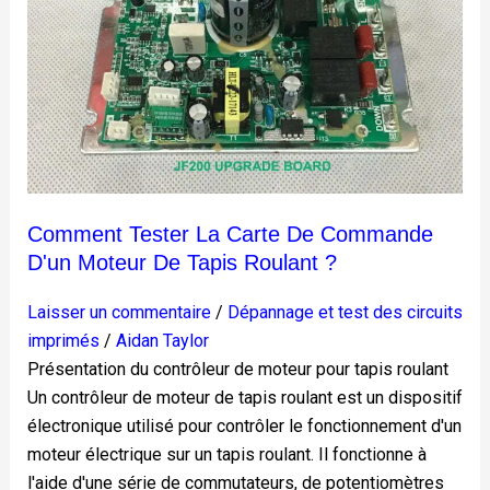
de
commande
d'un
moteur
de
tapis
roulant
?
Comment Tester La Carte De Commande
D'un Moteur De Tapis Roulant ?
Laisser un commentaire
/
Dépannage et test des circuits
imprimés
/
Aidan Taylor
Présentation du contrôleur de moteur pour tapis roulant
Un contrôleur de moteur de tapis roulant est un dispositif
électronique utilisé pour contrôler le fonctionnement d'un
moteur électrique sur un tapis roulant. Il fonctionne à
l'aide d'une série de commutateurs, de potentiomètres