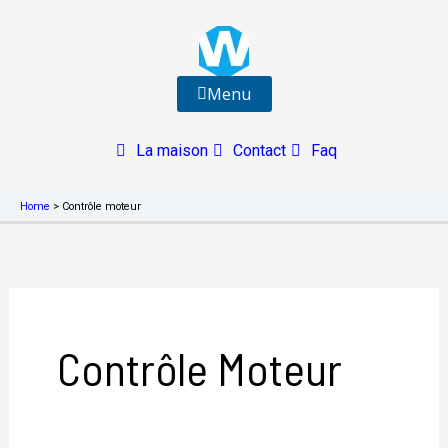
Aller
au
contenu
Menu
La maison
Contact
Faq
Home
>
Contrôle moteur
Contrôle Moteur