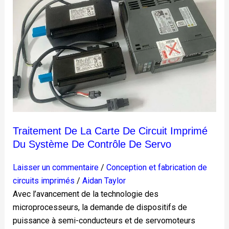
du
système
de
contrôle
de
servo
Traitement De La Carte De Circuit Imprimé
Du Système De Contrôle De Servo
Laisser un commentaire
/
Conception et fabrication de
circuits imprimés
/
Aidan Taylor
Avec l’avancement de la technologie des
microprocesseurs, la demande de dispositifs de
puissance à semi-conducteurs et de servomoteurs