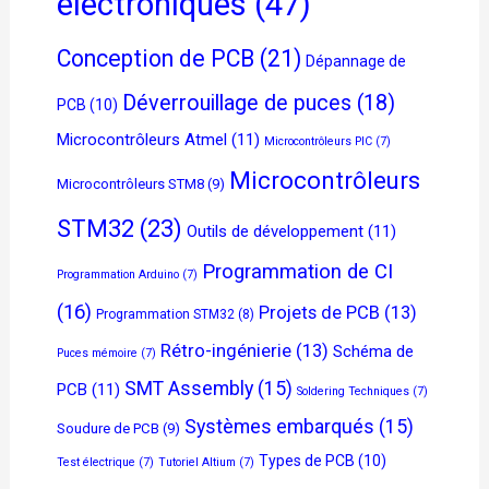
électroniques
(47)
Conception de PCB
(21)
Dépannage de
Déverrouillage de puces
(18)
PCB
(10)
Microcontrôleurs Atmel
(11)
Microcontrôleurs PIC
(7)
Microcontrôleurs
Microcontrôleurs STM8
(9)
STM32
(23)
Outils de développement
(11)
Programmation de CI
Programmation Arduino
(7)
(16)
Projets de PCB
(13)
Programmation STM32
(8)
Rétro-ingénierie
(13)
Schéma de
Puces mémoire
(7)
SMT Assembly
(15)
PCB
(11)
Soldering Techniques
(7)
Systèmes embarqués
(15)
Soudure de PCB
(9)
Types de PCB
(10)
Test électrique
(7)
Tutoriel Altium
(7)