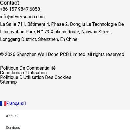
Contact
+86 157 9847 6858
info@reversepcb.com
La Salle 711, Bâtiment 4, Phase 2, Dongjiu La Technologie De
L'Innovation Parc, N ° 73 Xialinan Route, Nanwan Street,
Longgang District, Shenzhen, En Chine.
© 2026 Shenzhen Well Done PCB Limited. all rights reserved
English
Politique De Confidentialité
Español
Conditions d'Utilisation
Deutsch
Politique D'Utilisation Des Cookies
Русский
Sitemap
Português
Italiano
Türkçe
Français
Indonesia
Accueil
Services