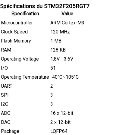
Spécifications du STM32F205RGT7
Specification
Value
Microcontroller
ARM Cortex-M3
Clock Speed
120 MHz
Flash Memory
1 MB
RAM
128 KB
Operating Voltage
1.8V - 3.6V
I/O
51
Operating Temperature
-40°C~105°C
UART
2
SPI
3
I2C
3
ADC
16 x 12-bit
DAC
2 x 12-bit
Package
LQFP64