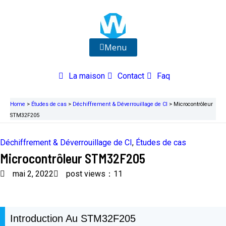
Aller
au
contenu
Menu
La maison
Contact
Faq
Home
>
Études de cas
>
Déchiffrement & Déverrouillage de CI
>
Microcontrôleur
STM32F205
Déchiffrement & Déverrouillage de CI
,
Études de cas
Microcontrôleur STM32F205
mai 2, 2022
post views：11
Introduction Au STM32F205