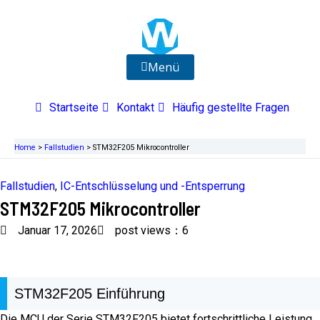
Zum
Inhalt
springen
Menü
Startseite
Kontakt
Häufig gestellte Fragen
Home
>
Fallstudien
>
STM32F205 Mikrocontroller
Fallstudien
,
IC-Entschlüsselung und -Entsperrung
STM32F205 Mikrocontroller
Januar 17, 2026
post views：6
STM32F205 Einführung
Die MCU der Serie STM32F205 bietet fortschrittliche Leistung