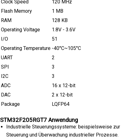
Clock Speed
120 MHz
Flash Memory
1 MB
RAM
128 KB
Operating Voltage
1.8V - 3.6V
I/O
51
Operating Temperature
-40°C~105°C
UART
2
SPI
3
I2C
3
ADC
16 x 12-bit
DAC
2 x 12-bit
Package
LQFP64
STM32F205RGT7 Anwendung
Industrielle Steuerungssysteme: beispielsweise zur
Steuerung und Überwachung industrieller Prozesse.