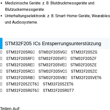
Medizinische Geräte: z. B. Blutdruckmessgeräte und
Blutzuckermessgeräte.
Unterhaltungselektronik: z. B. Smart-Home-Geräte, Wearables
und Audiosysteme.
STM32F205 ICs Entsperrungsunterstützung
STM32F205RG
STM32F205VG
STM32F205ZG
STM32F205RF
STM32F205VF
STM32F205ZF
STM32F205RE
STM32F205VE
STM32F205ZE
STM32F205RC
STM32F205VC
STM32F205ZC
STM32F205RB
STM32F205VB
STM32F205VET6
STM32F205ZCT6
STM32F205ZET6
STM32F205RGT6
STM32F205RGT7
Teilen Auf: