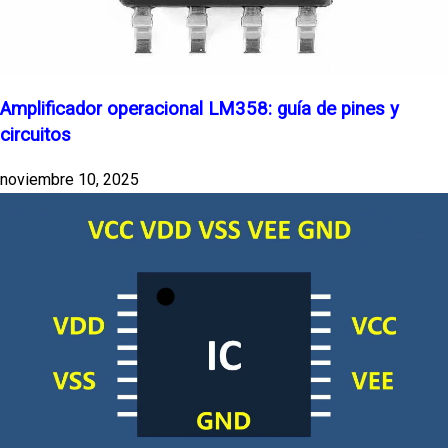
Amplificador operacional LM358: guía de pines y
circuitos
noviembre 10, 2025