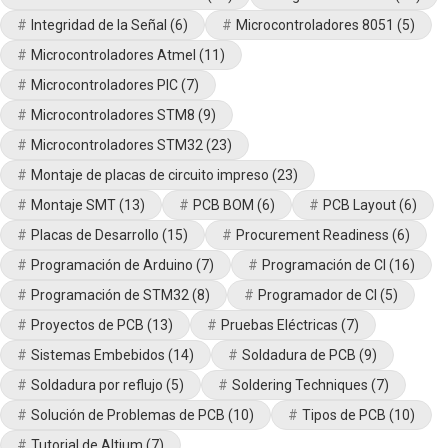
Integridad de la Señal
(6)
Microcontroladores 8051
(5)
Microcontroladores Atmel
(11)
Microcontroladores PIC
(7)
Microcontroladores STM8
(9)
Microcontroladores STM32
(23)
Montaje de placas de circuito impreso
(23)
Montaje SMT
(13)
PCB BOM
(6)
PCB Layout
(6)
Placas de Desarrollo
(15)
Procurement Readiness
(6)
Programación de Arduino
(7)
Programación de CI
(16)
Programación de STM32
(8)
Programador de CI
(5)
Proyectos de PCB
(13)
Pruebas Eléctricas
(7)
Sistemas Embebidos
(14)
Soldadura de PCB
(9)
Soldadura por reflujo
(5)
Soldering Techniques
(7)
Solución de Problemas de PCB
(10)
Tipos de PCB
(10)
Tutorial de Altium
(7)