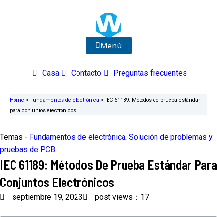
Ir
al
contenido
Menú
Casa
Contacto
Preguntas frecuentes
Home
>
Fundamentos de electrónica
>
IEC 61189: Métodos de prueba estándar
para conjuntos electrónicos
Temas -
Fundamentos de electrónica
,
Solución de problemas y
pruebas de PCB
IEC 61189: Métodos De Prueba Estándar Para
Conjuntos Electrónicos
septiembre 19, 2023
post views：17